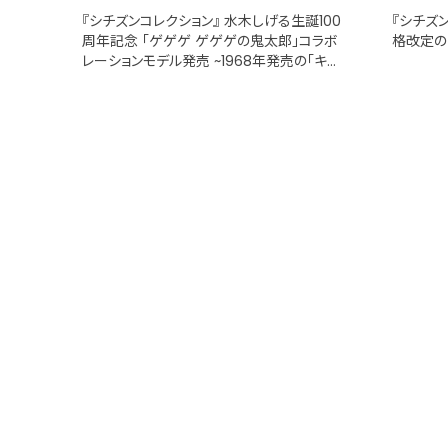
『シチズンコレクション』 水木しげる生誕100
『シチズ
周年記念 「ゲゲゲ ゲゲゲの鬼太郎」コラボ
格改定の
レーションモデル発売 ~1968年発売の「キン
ダータイム」が「鬼太郎」と「目玉おやじ」モチ
ーフで甦る~