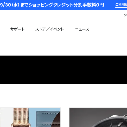
6/9/30（水）までショッピングクレジット分割手数料０円
ご利用
サポート
ストア／イベント
ニュース