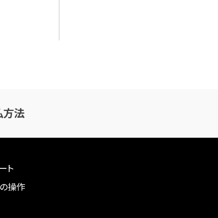
払方法
ート
の操作