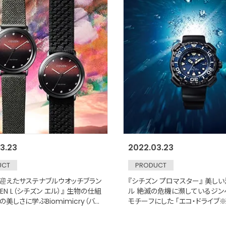
3.23
2022.03.23
UCT
PRODUCT
を迎えたサステナブルウオッチブラン
『シチズン プロマスター』 美し
IZEN L（シチズン エル）』 生物の仕組
ル 絶滅の危機に瀕しているジン
美しさに学ぶBiomimicry（バイ
モチーフにした 「エコ・ドライブ※
リー）※1を取り入れた新作が登場
200m」限定モデルが登場