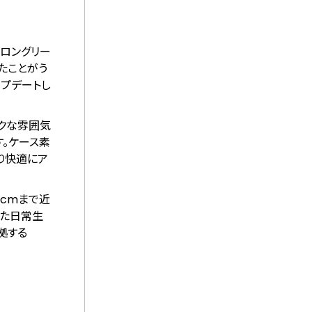
のロングリー
たことがう
ップデートし
ックな雰囲気
す。ケース素
り快適にア
1cmまで近
れた日常生
拠する