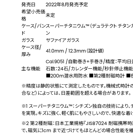
発売日
2022年8月発売予定
希望小売価
未定
格
ケース/バン
スーパーチタニウム™（デュラテクト チタン
ド
ン
ガラス
サファイアガラス
ケース径/
41.0mm / 12.3mm（設計値）
厚み
Cal.9051 /⾃動巻き+⼿巻き/精度：平均
主な機能
⽯数：24⽯/カレンダー機能/秒針停⽌機能
■200m潜水用防水 ■第2種耐磁時計 ■
※精度は静的状態にて測定したものです。機械式時計の
合など）によっては、⽇差範囲を超える場合があります。
※1 スーパーチタニウム™：シチズン独自の技術により
を実現。キズに強く、軽く肌にもやさしいので、快適な着け
※2 第２種耐磁：日本工業規格『JISB7024 耐磁携帯時
で、磁気に1cm まで近づけてもほとんどの場合性能を