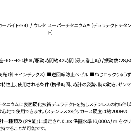
カーバイト
※4
） / ウレタ
スーパーチタニウム™（デュラテクト チタ
ト）
⽇差−10〜+20秒※/駆動時間約42時間（最⼤巻上時）/振動数：28,80
夜光（針＋インデックス） ■逆回転防止ベゼル ■ねじロックりゅう
特性上、使⽤される条件（携帯時間、時計の姿勢、腕の動き、ゼン
、チタニウムに表面硬化技術デュラテクトを施しステンレスの約5倍
心地で使用できます。（ステンレスのビッカース硬度は約200Hv）
計一種類及び性能』に規定されたJIS 保証水準 16,000A/m をク
維持することが可能です。