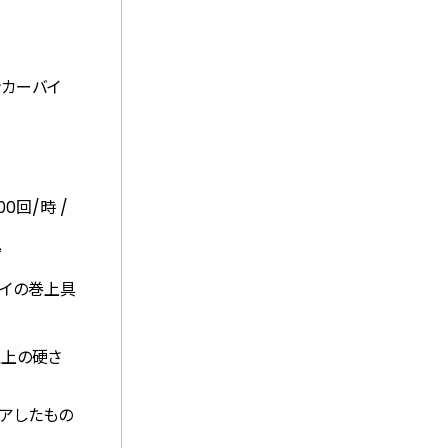
ンカーバイ
0回/時 /
ず
マイの巻上具
以上の硬さ
リアしたもの