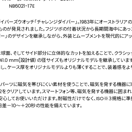
NB6021-17E
バーズウオッチ「チャレンジダイバー」。1983年にオーストラリア
ものが発見されました。フジツボの付着状況から長期間海中にあっ
バー」のデザインを継承しながら、外装とムーブメントを現代的にア
は球面、そしてサイド部分に立体的なカットを加えることで、クラシ
41.0 mm(設計値）の径サイズもオリジナルモデルを継承していま
し、ケース厚をオリジナルモデルよりも薄くすることで、装着感をよ
辺のパーツに磁気を帯びにくい素材を使うことで、磁気を発する機器に
2
をクリアしています。スマートフォン等、磁気を発する機器に囲ま
心してお使いいただけます。耐磁性だけでなく、ISO
※３
規格に準
日差－10～＋20秒の性能を備えています。