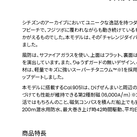
シチズンのアーカイブにおいてユニークな逸話を持つダイ
フビーチで、フジツボに覆われながらも動き続けている
かがえるものでした。本モデルは、その「チャレンジダイ
ました。
風防は、サファイアガラスを使い、上面はフラット、裏面
を演出しています。また、りゅうずガードの無いデザイン、
材は、軽量でキズに強いスーパーチタニウム™
※1
を採用
ップデートしました。
本モデルに搭載するCal.9051は、ひげぜんまいと周
づけても性能が維持できる第2種耐磁（16,000A/ｍ）
※
活ではもちろんのこと、磁気コンパスを積んだ船上でも安
200m潜水用防水、最大巻き上げ時42時間駆動、平均
商品特長