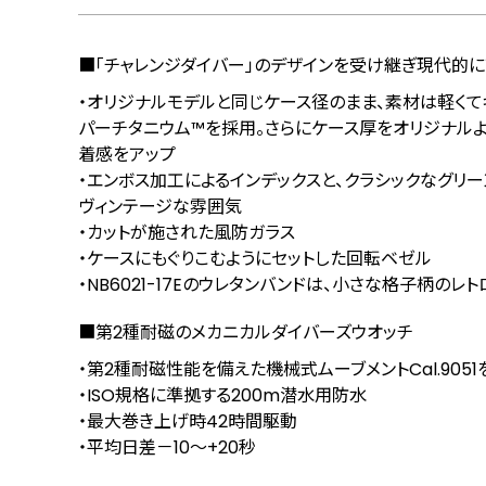
■「チャレンジダイバー」のデザインを受け継ぎ現代的に
・オリジナルモデルと同じケース径のまま、素材は軽く
パーチタニウム™を採用。さらにケース厚をオリジナルよ
着感をアップ
・エンボス加工によるインデックスと、クラシックなグリ
ヴィンテージな雰囲気
・カットが施された風防ガラス
・ケースにもぐりこむようにセットした回転ベゼル
・NB6021-17Eのウレタンバンドは、小さな格子柄のレ
■第2種耐磁のメカニカルダイバーズウオッチ
・第2種耐磁性能を備えた機械式ムーブメントCal.905
・ISO規格に準拠する200m潜水用防水
・最大巻き上げ時42時間駆動
・平均日差－10～+20秒