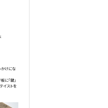
本
っかけにな
字板に「鍵」
テイストを