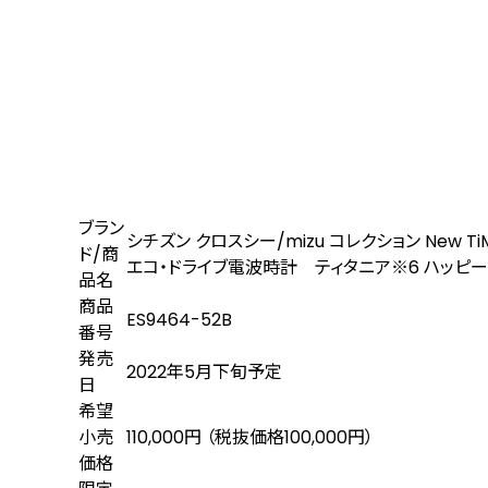
ブラン
シチズン クロスシー/mizu コレクション New Ti
ド/商
エコ・ドライブ電波時計 ティタニア
※6
ハッピー
品名
商品
ES9464-52B
番号
発売
2022年5月下旬予定
日
希望
小売
110,000円 （税抜価格100,000円）
価格