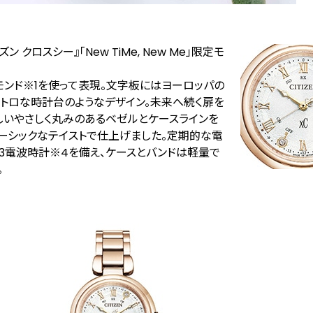
クロスシー』「New TiMe, New Me」限定モ
モンド
※1
を使って表現。文字板にはヨーロッパの
レトロな時計台のようなデザイン。未来へ続く扉を
らしいやさしく丸みのあるベゼルとケースラインを
ビーシックなテイストで仕上げました。定期的な電
3
電波時計
※4
を備え、ケースとバンドは軽量で
。