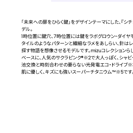
「未来への扉をひらく鍵」をデザインテーマにした、『シチズン 
デル。
1時位置に鍵穴、7時位置には鍵をラボグロウン・ダイヤ
タイルのようなパターンと繊細なラメをあしらい、針は
探す物語を想像させるモデルです。mizuコレクション
ベースに、人気のサクラピンク®
※2
で大人っぽく、シャ
池交換と時刻合わせの要らない光発電エコ・ドライブ
※
肌に優しく、キズにも強いスーパーチタニウム™
※5
です