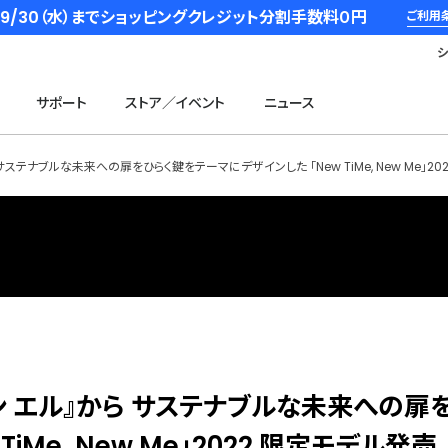
6/9/30（水）までショッピングクレジット分割手数料０円
ご利用
サポート
ストア／イベント
ニュース
サステナブルな未来への扉をひらく鍵をテーマにデザインした 「New TiMe, New Me」20
ン エル』から サステナブルな未来への扉
iMe, New Me」2022 限定モデル発売