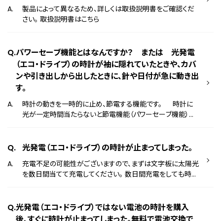
製品によって異なるため、詳しくは取扱説明書をご確認くだ
さい。 取扱説明書はこちら
パワーセーブ機能とはなんですか？ または 光発電
（エコ・ドライブ）の時計が袖に隠れていたときや、カバ
ンや引き出しから出したときに、針や日付が急に動き出
す。
時計の動きを一時的に止め、節電する機能です。 時計に
光が一定時間当たらないと節電機能（パワーセーブ機能）が
働き、時計の針や日付が止まります。 時計に光が当たると節
電機能が解除され、再び針や日付が動き出します。 そのた
め、時計が袖に隠れていたときや、カバンや引き出しから出し
光発電（エコ・ドライブ）の時計が止まってしまった。
たときに、針や日付が急に動き出すことがあります。
充電不足の可能性がございますので、まずは文字板に太陽光
を数日間当てて充電してください。 数日間充電をしても時計
が動かない場合、恐れ入りますが、下記お問い合わせ窓口へ
お問い合わせください。 お問い合わせ窓口はこちら ※冬
は長袖で時計が隠れてしまうため、太陽光が当たりにくくな
光発電（エコ・ドライブ）ではない電池の時計を購入
ります。日照時間も短いため、夏よりも太陽光に当てることを
後、すぐに時計が止まってしまった。無料で電池交換で