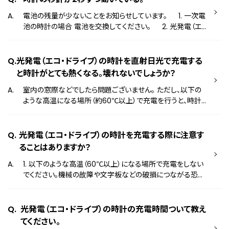
応を行っておりませんので、予めご了承ください。 ＊修理対応
をいただく場合がございます。
電池の残量が少ないことをお知らせしています。 1. 一次電
を行える期間を過ぎている時計は電池交換をできない可能
池の時計の場合 電池を交換してください。 2. 光発電（エ
性がございます。 修理不可能な時計のご案内はこちら
コ・ドライブ）の時計の場合 文字板に太陽光を数日間当てて
充電してください。 ※電池交換または充電が完了した後
は、時刻を合わせてからご使用ください。 ※各時計の操作
光発電（エコ・ドライブ）の時計を直射日光で充電する
や、充電が完了する時間は製品によって異なります。詳しくは
と時計がとても熱くなる。壊れないでしょうか？
取扱説明書をご確認ください。 取扱説明書はこちら
室内の窓際などでしたら問題ございません。 ただし、以下の
ような高温になる場所（約60℃以上）で充電を行うと、時計
が故障する原因となります。 1. 白熱灯、ハロゲンランプな
ど熱を発する光源の近く 白熱灯で充電するときは、必ず時計
から50 cm以上離し、時計が高温にならないように注意して
光発電（エコ・ドライブ）の時計を充電する際に注意す
ください。 2. 車のダッシュボード上など、日光が直接当た
ることはありますか？
る密閉空間
1. 以下のような高温（60℃以上）になる場所で充電をしない
でください。機械の故障や文字板などの破損につながる恐れ
がございます。 ・白熱灯、ハロゲンランプなど熱を発する光源
の近く ・車のダッシュボード上など、日光が直接当たる密閉
空間 2. バンドが革素材の場合は、バンド部分を布で覆っ
光発電（エコ・ドライブ）の時計の充電時間ついて教え
てください。直射日光が当たると革バンドの劣化につながる
てください。
恐れがございます。