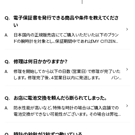
電子保証書を発行できる商品や条件を教えてくださ
い
日本国内の正規販売店にてご購入いただいた以下のブラン
ドの腕時計を対象とし、保証期間中であればMY CITIZENに
て電子保証書の発行が可能です。 ザ・シチズン カンパノラ エ
コ・ドライブ ワン エクシード シチズン エル アテッサ シチズン
コレクション プロマスター シチズン クリエイティブ ラボ シリ
修理は何日かかりますか？
ーズエイト シチズン スマートウオッチ クロスシー キー など
修理を開始してから以下の日数（営業日）で修理が完了いた
詳しくは以下のページをご覧ください。 シチズンの会員制サ
します。 修理完了後、4営業日以内に発送します。 バン
ービスについて
ド交換：約7～10日 電池交換：約7～10日 ガラス割れな
どのケース修理：約10～15日 オーバーホール：約15～20
日 ※上記とは別に事務処理/お見積もり/配送のお時間
お店に電池交換を頼んだら断られてしまった。
がかかります。 ※ご購入店舗へ修理をお申し込みの場合、納
防水性能が高いなど、特殊な時計の場合はご購入店舗での
期詳細はご購入店舗へご確認ください。 ※修理/交換用部品
電池交換ができない可能性がございます。 その場合は弊社
の在庫状況や、修理品の受付状況によってお預かりする日数
にて電池交換ができる場合もございますので、一度、以下お
が長くなる場合がございます。 ※オーナーズ対象商品（ザ・シ
問い合わせ窓口へお問い合わせください。 お問い合わせ窓
チズン、カンパノラ、エコ・ドライブ ワン）や、潜水用防水の時
口はこちら ＊光発電（エコ・ドライブ）の時計は電池交換対
時計の秒針が2秒ずつ動いている。
計など一部のモデルは修理内容に関わらず1～2カ月お時間