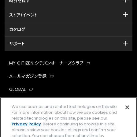
時計を探す
ストア/イベント
カタログ
サポート
MY CITIZEN シチズンオーナーズクラブ
メールマガジン登録
GLOBAL
facebook
instagram
twitter
yout
We use cookies and related technologies on this site.
For more information about how we use cookies and
related technologies on this site, please see our
Privacy Policy
. Before continuing to browse this site,
please review your cookie settings and confirm your
企業情報
ご利用規約
selection. You can change them at any time by