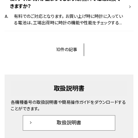
心がけてください。 ※充電が完了する時間は製品によって異
きますか？
なります。詳しくは取扱説明書をご確認ください。 取扱説明
書はこちら
有料でのご対応となります。 お買い上げ時に時計に入ってい
る電池は、工場出荷時に時計の機能や性能をチェックする為
に組み込まれたモニター電池です。 お客様がお買い上げに
なるまでの間に電池が消耗しており、仕様の電池寿命よりも
早く時計が止まってしまう場合がございます。
10件の記事
取扱説明書
各機種番号の取扱説明書や簡易操作ガイドをダウンロードする
ことができます。
取扱説明書