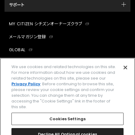
サポート
MY CITIZEN シチズンオーナーズクラブ
メールマガジン登録
GLOBAL
facebook
instagram
twitter
yout
We use cookies and related technologies on this site.
For more information about how we use cookies and
related technologies on this site, please see our
Privacy Policy
. Before continuing to browse this site,
please review your cookie settings and confirm your
企業情報
ご利用規約
selection. You can change them at any time by
accessing the "Cookie Settings" link in the footer of
プライバシーポリシー
Cookies Settings
this site.
特定商取引法に基づく表示
Cookies Settings
Amazon PayはAmazon.com, Inc.またはその関連会社の商標です。
楽天ペイは楽天株式会社の登録商標です。
Decline All Optional cookies