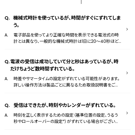
機械式時計を使っているが、時間がすぐにずれてしま
う。
電子部品を使ってより正確な時間を表示できる電池式の時
計とは異なり、一般的な機械式時計は1日に20～40秒ほど
ずれてしまいます。 機械式時計は、時計の周囲の温度や、重
力など様々な影響を受けやすいため、使い方によっても精度
がずれてしまいます。 仕様は製品ごとに異なるため取扱説明
電波の受信は成功していて分と秒はあっているが、時
書をご覧ください。 機械式時計の基礎知識 取扱説明書はこ
だけちょうど数時間ずれている。
ちら
時差やサマータイムの設定がずれている可能性があります。
詳しい操作方法は製品ごとに異なるため取扱説明書をご覧
ください。 取扱説明書
受信はできたが、時刻やカレンダーがずれている。
時刻を正しく表示するための設定（基準位置の設定、うるう
秒やロールオーバーの設定*）がずれている場合がございま
す。 この設定がずれてしまっている場合、電波を受信した後
も、表示する時刻やカレンダーがずれてしまう場合がござい