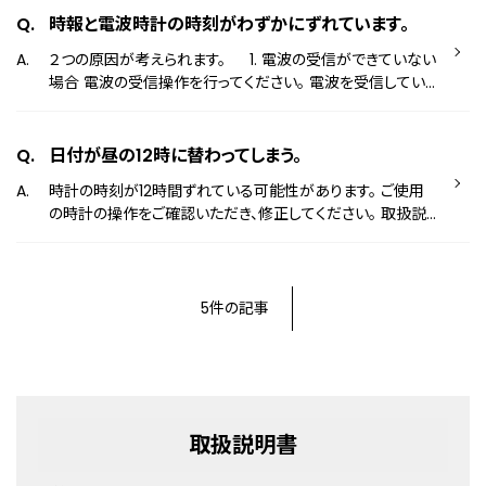
ます。 なお、基準位置やロールオーバーの設定方法は製品に
時報と電波時計の時刻がわずかにずれています。
よって異なるため、詳しくは取扱説明書をご確認ください。 取
２つの原因が考えられます。 1. 電波の受信ができていない
扱説明書はこちら ※うるう秒やロールオーバーの設定は
場合 電波の受信操作を行ってください。 電波を受信してい
衛星電波時計/GPS衛星電波時計のみ。
ないときは、電波受信の機能がない一般的な時計と同じ精
度で時刻を表示するため、正確な時刻からずれてしまう場合
がございます。 2. 時刻を正しく表示するための設定がず
日付が昼の12時に替わってしまう。
れている場合 時刻を正しく表示するための設定（基準位置
時計の時刻が12時間ずれている可能性があります。 ご使用
の設定）を行ってください。 この設定がずれてしまっている場
の時計の操作をご確認いただき、修正してください。 取扱説
合、電波を受信した後も、表示する時刻がずれてしまう場合
明書はこちら
がございます。 なお、下記の操作や仕様は製品によって異
なるため、詳しくは取扱説明書をご確認ください。 ・電波
が受信できているかの確認方法 ・電波の受信方法 ・電波を
5件の記事
受信していないときの精度 ・基準位置の設定方法 取扱説明
書はこちら
取扱説明書