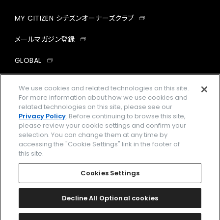
MY CITIZEN シチズンオーナーズクラブ
メールマガジン登録
GLOBAL
facebook
instagram
twitter
yout
We use cookies and related technologies on this site.
For more information about how we use cookies and
related technologies on this site, please see our
Privacy Policy
. Before continuing to browse this site,
please review your cookie settings and confirm your
企業情報
ご利用規約
selection. You can change them at any time by
accessing the "Cookie Settings" link in the footer of
プライバシーポリシー
Cookies Settings
this site.
特定商取引法に基づく表示
Cookies Settings
Amazon PayはAmazon.com, Inc.またはその関連会社の商標です。
楽天ペイは楽天株式会社の登録商標です。
Decline All Optional cookies