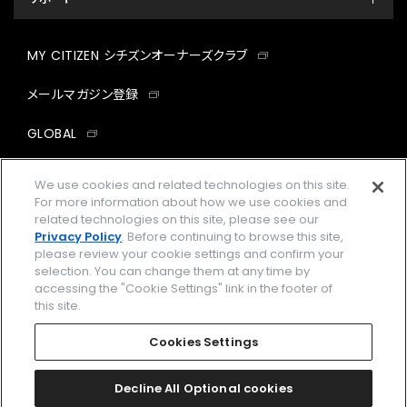
MY CITIZEN シチズンオーナーズクラブ
メールマガジン登録
GLOBAL
facebook
instagram
twitter
yout
We use cookies and related technologies on this site.
For more information about how we use cookies and
related technologies on this site, please see our
Privacy Policy
. Before continuing to browse this site,
please review your cookie settings and confirm your
企業情報
ご利用規約
selection. You can change them at any time by
accessing the "Cookie Settings" link in the footer of
プライバシーポリシー
Cookies Settings
this site.
特定商取引法に基づく表示
Cookies Settings
Amazon PayはAmazon.com, Inc.またはその関連会社の商標です。
楽天ペイは楽天株式会社の登録商標です。
Decline All Optional cookies