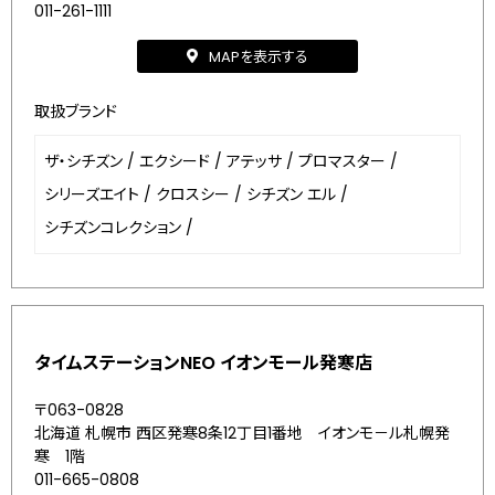
011-261-1111
MAPを表示する
取扱ブランド
ザ・シチズン
/
エクシード
/
アテッサ
/
プロマスター
/
シリーズエイト
/
クロスシー
/
シチズン エル
/
シチズンコレクション
/
タイムステーションNEO イオンモール発寒店
〒063-0828
北海道 札幌市 西区発寒8条12丁目1番地 イオンモ－ル札幌発
寒 1階
011-665-0808