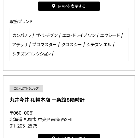
MAPを表示する
取扱ブランド
カンパノラ
/
ザ・シチズン
/
エコ・ドライブ ワン
/
エクシード
/
アテッサ
/
プロマスター
/
クロスシー
/
シチズン エル
/
シチズンコレクション
/
コンセプトショップ
丸井今井 札幌本店 一条館８階時計
〒060-0061
北海道 札幌市 中央区南1条西2-11
011-205-2575