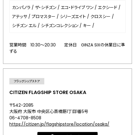
カンパノラ
/
ザ・シチズン
/
エコ・ドライブ ワン
/
エクシード
/
アテッサ
/
プロマスター
/
シリーズエイト
/
クロスシー
/
シチズン エル
/
シチズンコレクション
/
キー
/
営業時間 10:30～20:30 定休日 GINZA SIXの休業日に準
ずる
フラッグシップストア
CITIZEN FLAGSHIP STORE OSAKA
〒542-2085
大阪府 大阪市 中央区心斎橋筋1丁目1番5号
06-4708-8508
https://citizen.jp/flagshipstore/location/osaka/