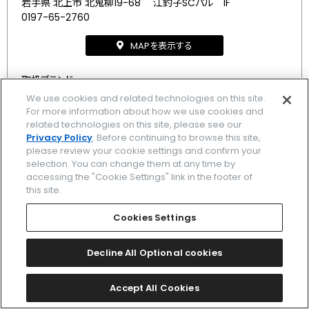
岩手県 北上市 北鬼柳19-68 江釣子SCパル 1F
0197-65-2760
MAPを表示する
取扱ブランド
We use cookies and related technologies on this site.
アテッサ
/
クロスシー
/
シチズン エル
/
シチズンコレクション
For more information about how we use cookies and
related technologies on this site, please see our
/
Privacy Policy
. Before continuing to browse this site,
please review your cookie settings and confirm your
selection. You can change them at any time by
accessing the "Cookie Settings" link in the footer of
1
2
3
4
5
次
最後
this site.
Cookies Settings
Decline All Optional cookies
ブランド一覧
Accept All Cookies
関連ブランド一覧