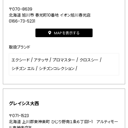
〒070-8639
北海道 旭川市 春光町10番地 イオン旭川春光店
0166-73-5231
MAPを表示する
取扱ブランド
エクシード
/
アテッサ
/
プロマスター
/
クロスシー
/
シチズン エル
/
シチズンコレクション
/
グレイシス大西
〒071-1523
北海道 上川郡東神楽町 ひじり野南１条６丁目1-1 アルティモー
ル東神楽店1F