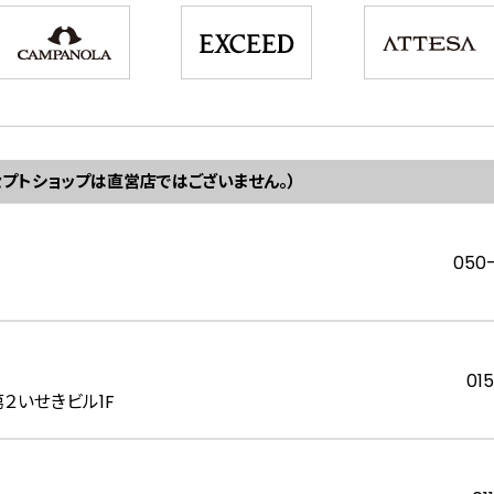
セプトショップは直営店ではございません。）
050
01
第２いせきビル1F