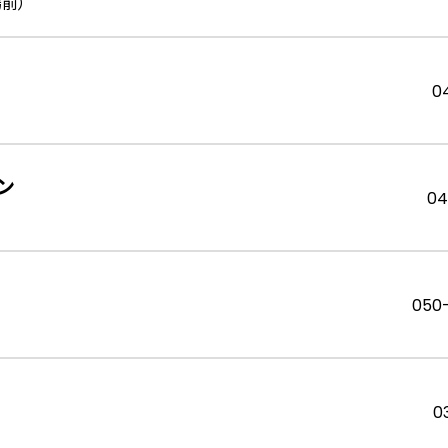
場前）
0
ン
04
050
0