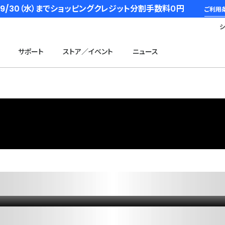
6/9/30（水）までショッピングクレジット分割手数料０円
ご利用
サポート
ストア／イベント
ニュース