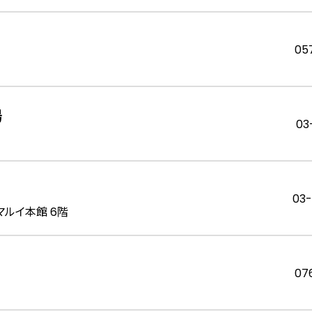
05
場
03
03
マルイ本館 6階
07