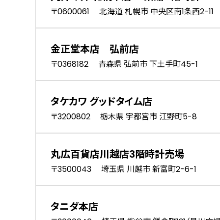
〒0600061 北海道 札幌市 中央区南1条西2-11
金正堂本店 弘前店
〒0368182 青森県 弘前市 下土手町45-1
タケカワ グッドタイム店
〒3200802 栃木県 宇都宮市 江野町5-8
丸広百貨店川越店3階時計売場
〒3500043 埼玉県 川越市 新富町2-6-1
タニダ本店