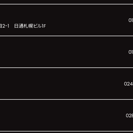
0
目2-1 日通札幌ビル1F
0
024
02