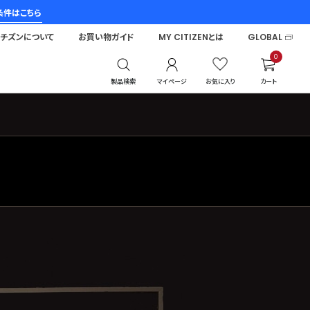
条件はこちら
シチズンについて
お買い物ガイド
MY CITIZENとは
GLOBAL
0
製品検索
マイページ
お気に入り
カート