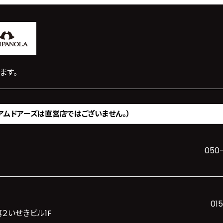
ます。
アムドアーズは直営店ではございません。）
050
01
第２いせきビル1F