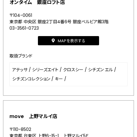
オンタイム 銀座ロフト店
〒104-0061
東京都 中央区 銀座2丁目4番6号 銀座ベルビア館3階
03-3561-0723
MAPを表示する
取扱ブランド
アテッサ
/
シリーズエイト
/
クロスシー
/
シチズン エル
/
シチズンコレクション
/
キー
/
move 上野マルイ店
〒110-8502
東京都 台東区 上野6-15-1 上野マルイ5Ｆ