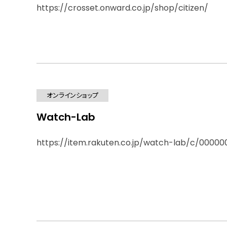
https://crosset.onward.co.jp/shop/citizen/
オンラインショップ
Watch-Lab
https://item.rakuten.co.jp/watch-lab/c/00000