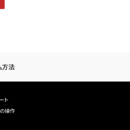
払方法
ート
の操作