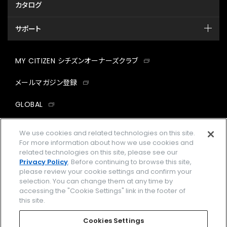
カタログ
サポート
MY CITIZEN シチズンオーナーズクラブ
メールマガジン登録
GLOBAL
facebook
instagram
twitter
yout
We use cookies and related technologies on this site.
For more information about how we use cookies and
related technologies on this site, please see our
Privacy Policy
. Before continuing to browse this site,
please review your cookie settings and confirm your
企業情報
ご利用規約
selection. You can change them at any time by
accessing the "Cookie Settings" link in the footer of
プライバシーポリシー
Cookies Settings
this site.
特定商取引法に基づく表示
Cookies Settings