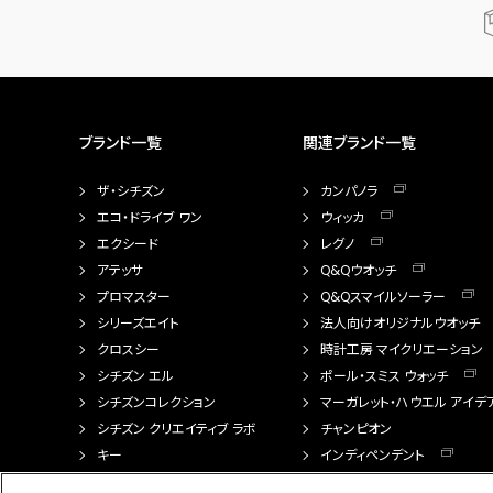
ブランド一覧
関連ブランド一覧
ザ・シチズン
カンパノラ
エコ・ドライブ ワン
ウィッカ
エクシード
レグノ
アテッサ
Q&Qウオッチ
プロマスター
Q&Qスマイルソーラー
シリーズエイト
法人向けオリジナルウオッチ
クロスシー
時計工房 マイクリエーション
シチズン エル
ポール・スミス ウォッチ
シチズンコレクション
マーガレット・ハウエル アイデ
シチズン クリエイティブ ラボ
チャンピオン
キー
インディペンデント
FTS（カスタマイズ腕時計）