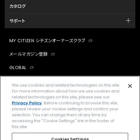
カタログ
サポート
MY CITIZEN シチズンオーナーズクラブ
メールマガジン登録
GLOBAL
facebook
instagram
twitter
yout
We use cookies and related technologies on this site.
For more information about how we use cookies and
related technologies on this site, please see our
Privacy Policy
. Before continuing to browse this site,
please review your cookie settings and confirm your
企業情報
ご利用規約
selection. You can change them at any time by
accessing the "Cookie Settings" link in the footer of
プライバシーポリシー
Cookies Settings
this site.
特定商取引法に基づく表示
Cookies Settings