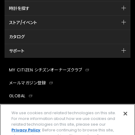
時計を探す
ストア/イベント
カタログ
サポート
MY CITIZEN シチズンオーナーズクラブ
メールマガジン登録
GLOBAL
facebook
instagram
twitter
yout
We use cookies and related technologies on this site.
For more information about how we use cookies and
related technologies on this site, please see our
Privacy Policy
. Before continuing to browse this site,