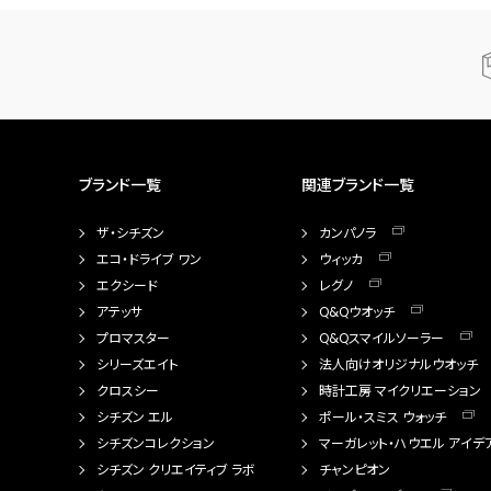
ブランド一覧
関連ブランド一覧
ザ・シチズン
カンパノラ
エコ・ドライブ ワン
ウィッカ
エクシード
レグノ
アテッサ
Q&Qウオッチ
プロマスター
Q&Qスマイルソーラー
シリーズエイト
法人向けオリジナルウオッチ
クロスシー
時計工房 マイクリエーション
シチズン エル
ポール・スミス ウォッチ
シチズンコレクション
マーガレット・ハウエル アイデ
シチズン クリエイティブ ラボ
チャンピオン