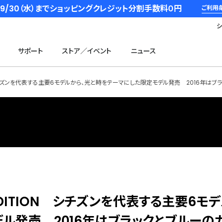
6/9/30（水）までショッピングクレジット分割手数料０円
ご利用
サポート
ストア／イベント
ニュース
EDITION シチズンを代表する主要6モデルから、光と時をテーマにした限定モデル発売 2016
BLUE EDITION シチズンを代表する主要6モ
ル発売 2016年はブラックとブルーの