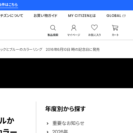
条件はこちら
シチズンについて
お買い物ガイド
MY CITIZENとは
GLOBAL
製品検索
マイページ
お気に入り
カート
年はブラックとブルーのカラーリング 2016年6月10日 時の記念日に発売
年度別から探す
デルか
重要なお知らせ
カラー
2026年