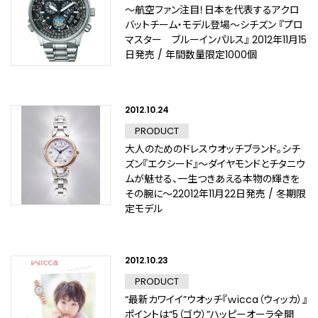
～航空ファン注目！日本を代表するアクロ
バットチーム・モデル登場～シチズン 『プロ
マスター ブルーインパルス』 2012年11月15
日発売 / 年間数量限定1000個
2012.10.24
PRODUCT
大人のためのドレスウオッチブランド。シチ
ズン『エクシード』～ダイヤモンドとチタニウ
ムが魅せる、一生つきあえる本物の輝きを
その腕に～22012年11月22日発売 / 冬期限
定モデル
2012.10.23
PRODUCT
“最新カワイイ”ウオッチ『ｗicca（ウィッカ）』
ポイントは“5（ゴウ）”ハッピーオーラ全開