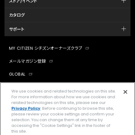
ストア/イベント
カタログ
サポート
MY CITIZEN シチズンオーナーズクラブ
メールマガジン登録
GLOBAL
facebook
instagram
twitter
yout
We use cookies and related technologies on this site.
For more information about how we use cookies and
related technologies on this site, please see our
Privacy Policy
. Before continuing to browse this site,
please review your cookie settings and confirm your
企業情報
ご利用規約
selection. You can change them at any time by
accessing the "Cookie Settings" link in the footer of
プライバシーポリシー
Cookies Settings
this site.