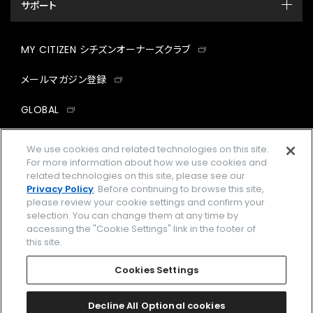
サポート
MY CITIZEN シチズンオーナーズクラブ
メールマガジン登録
GLOBAL
facebook
instagram
twitter
yout
We use cookies and related technologies on this site.
For more information about how we use cookies and
related technologies on this site, please see our
Privacy Policy
. Before continuing to browse this site,
please review your cookie settings and confirm your
企業情報
ご利用規約
selection. You can change them at any time by
accessing the "Cookie Settings" link in the footer of
プライバシーポリシー
Cookies Settings
this site.
特定商取引法に基づく表示
Cookies Settings
Amazon PayはAmazon.com, Inc.またはその関連会社の商標です。
楽天ペイは楽天株式会社の登録商標です。
Decline All Optional cookies