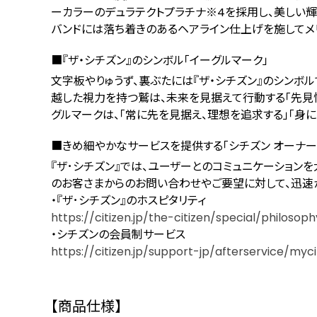
ーカラーのデュラテクトプラチナ
※4
を採用し、美しい輝
バンドには落ち着きのあるヘアライン仕上げを施してメ
『ザ・シチズン』のシンボル「イーグルマーク」
⽂字板やりゅうず、裏ぶたには『ザ・シチズン』のシンボル
越した視⼒を持つ鷲は、未来を⾒据えて⾏動する「先⾒性
グルマークは、「常に先を⾒据え、理想を追求する」「⾝に
きめ細やかなサービスを提供する「シチズン オーナー
『ザ･シチズン』では、ユーザーとのコミュニケーションを
のお客さまからのお問い合わせやご要望に対して、迅速か
・『ザ･シチズン』のホスピタリティ
https://citizen.jp/the-citizen/special/philosoph
・シチズンの会員制サービス
https://citizen.jp/support-jp/afterservice/myc
【商品仕様】