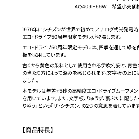
AQ4091-56W 希望小売価格
1976年にシチズンが世界で初めてアナログ式光発電時計
エコ・ドライブ50周年限定モデルが登場します。
エコ・ドライブ50周年限定モデルは、四季を通して緑
板を採用しています。
古くから黄色の染料として使用される伊吹刈安と、青
の当たり方によって深みを感じられます。文字板の上には
ました。
本モデルは年差±5秒の高精度エコ・ドライブムーブメ
を用いています。また、⽂字板、りゅうず、裏ぶたに配し
り添う」という『ザ・シチズン』の2つの意思を表しています
【商品特⻑】