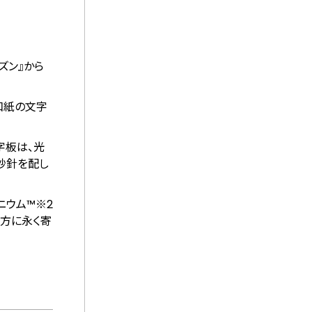
ズン』から
和紙の文字
字板は、光
秒針を配し
ニウム™
※2
る⽅に永く寄