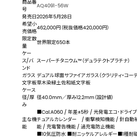
商品番
AQ4091-56W
号
発売日
2026年5月28日
希望小
462,000円（税抜価格420,000円）
売価格
限定数
世界限定650本
量
ケー
ス/バ
スーパーチタニウム™（デュラテクトプラチナ）
ンド
ガラス
デュアル球面サファイアガラス（クラリティ・コー
文字板
草木染緑土佐和紙文字板
ケース
径/厚
径40.0mm／厚み12.2mm（設計値）
み
■Cal.A060 / 年差±5秒 / 光発電エコ･ド
主な機
チュアルカレンダー / 衝撃検知機能 / 針自動
能
能 / 充電警告機能 / 過充電防止機能
■10気圧防水 ■耐ニッケルアレルギー■1種耐