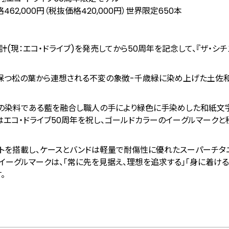
462,000円（税抜価格420,000円）世界限定650本
(現：エコ・ドライブ)を発売してから50周年を記念して、『ザ・シチ
を保つ松の葉から連想される不変の象徴-千歳緑に染め上げた土佐
色の染料である藍を融合し職人の手により緑色に手染めした和紙文
エコ・ドライブ50周年を祝し、ゴールドカラーのイーグルマークと
ントを搭載し、ケースとバンドは軽量で耐傷性に優れたスーパーチタ
たイーグルマークは、「常に先を⾒据え、理想を追求する」「⾝に着け
。