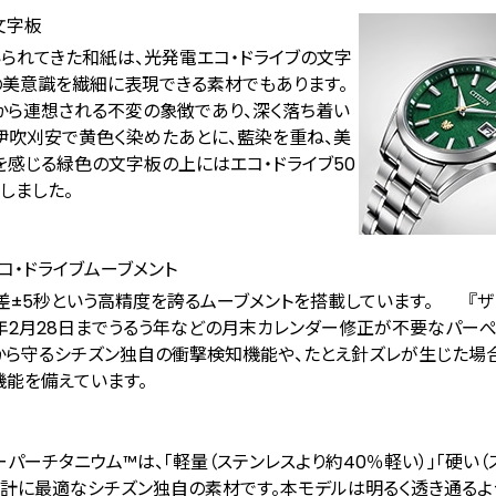
文字板
られてきた和紙は、光発電エコ・ドライブの文字
美意識を繊細に表現できる素材でもあります。
から連想される不変の象徴であり、深く落ち着い
伊吹刈安で黄色く染めたあとに、藍染を重ね、美
を感じる緑色の文字板の上にはエコ・ドライブ50
しました。
コ・ドライブムーブメント
差±5秒という高精度を誇るムーブメントを搭載しています。 『ザ
0年2月28日までうるう年などの月末カレンダー修正が不要なパー
から守るシチズン独自の衝撃検知機能や、たとえ針ズレが生じた場
機能を備えています。
パーチタニウム™は、「軽量（ステンレスより約40％軽い）」「硬い（
腕時計に最適なシチズン独自の素材です。本モデルは明るく透き通るよ