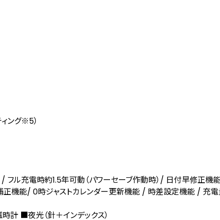
ティング
※5
）
ライブ / フル充電時約1.5年可動（パワーセーブ作動時）/ 日付早修正機能
補正機能/ 0時ジャストカレンダー更新機能 / 時差設定機能 / 充
磁時計 ■夜光（針＋インデックス）