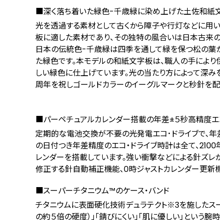
深く落ち着いた緑色-千歳緑に染め上げた土佐和紙
光を透過する素材として古くから障子や行灯などに用い
板に適した素材であり、その独特の風合いは日本古来の
日本の伝統色-千歳緑は四季を通して緑を保つ松の葉
た緑色です。本モデルの和紙文字板は、職人の手により
しい緑色に仕上げています。光の当たり方によって深み
周年を祝しゴールドカラーのイーグルマークと秒針を配
パーペチュアルカレンダー搭載の年差±５秒高精度エ
定期的な電池交換が不要の光発電エコ･ドライブで、年
の日付つき年差精度のエコ・ドライブ時計は全て、210
レンダーを搭載しています。強い衝撃などによる針ズレ
修正する針自動補正機能、0時ジャストカレンダー更新
スーパーチタニウム™のケース・バンド
チタニウムに表面硬化技術デュラテクト
※3
を施したスー
の約５倍の硬度）」「錆びにくい」「肌に優しい」という