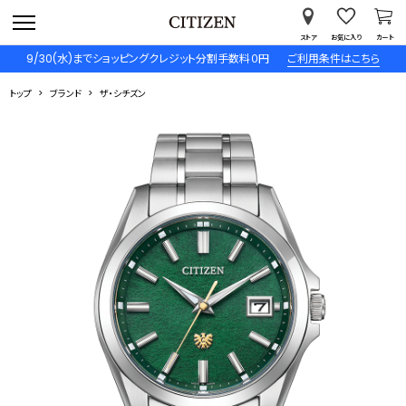
ストア
お気に入り
カート
9/30(水)までショッピングクレジット分割手数料０円
ご利用条件はこちら
トップ
ブランド
ザ・シチズン