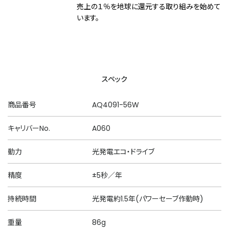
売上の１％を地球に還元する取り組みを始めて
います。
スペック
商品番号
AQ4091-56W
キャリバーNo.
A060
動力
光発電エコ・ドライブ
精度
±5秒／年
持続時間
光発電約1.5年(パワーセーブ作動時)
重量
86g