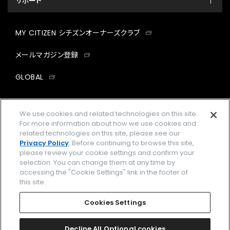
サポート
MY CITIZEN シチズンオーナーズクラブ
メールマガジン登録
GLOBAL
facebook
instagram
twitter
yout
We use cookies and related technologies on this site.
For more information about how we use cookies and
related technologies on this site, please see our
Privacy Policy
. Before continuing to browse this site,
企業情報
ご利用規約
please review your cookie settings and confirm your
selection. You can change them at any time by
プライバシーポリシー
Cookies Settings
accessing the "Cookie Settings" link in the footer of
this site.
特定商取引法に基づく表示
Cookies Settings
Amazon PayはAmazon.com, Inc.またはその関連会社の商標です。
楽天ペイは楽天株式会社の登録商標です。
Decline All Optional cookies