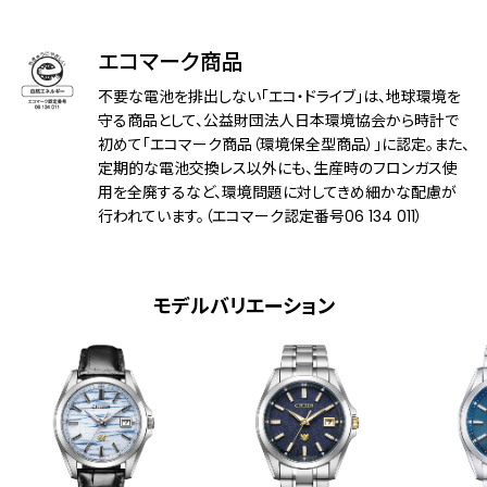
防水性能
10気圧防水
エコマーク商品
アレルギーレベル
耐ニッケルアレルギー
不要な電池を排出しない「エコ・ドライブ」は、地球環境を
守る商品として、公益財団法人日本環境協会から時計で
耐磁性能
１種耐磁
初めて「エコマーク商品（環境保全型商品）」に認定。また、
定期的な電池交換レス以外にも、生産時のフロンガス使
デザイン特徴
草木染緑和紙文字板
用を全廃するなど、環境問題に対してきめ細かな配慮が
夜光(針＋インデックス)
行われています。（エコマーク認定番号06 134 011）
機能
充電量表示機能
充電警告機能
過充電防止機能
モデルバリエーション
パワーセーブ機能
フル充電時約1.5年可動(パワーセーブ作動
時)
パーペチュアルカレンダー
日付表示
日付早修正機能
0時ジャストカレンダー更新機能