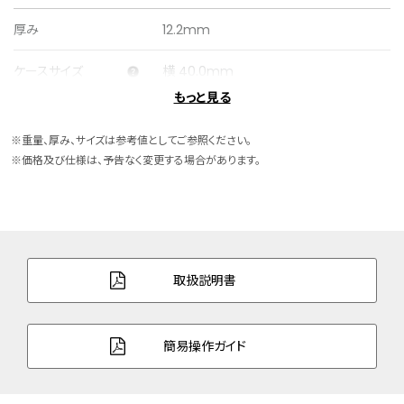
厚み
12.2mm
ケースサイズ
横 40.0mm
もっと見る
ケース素材
スーパーチタニウム
※重量、厚み、サイズは参考値としてご参照ください。
ケース表面処理
デュラテクトプラチナ(ライトシルバー色)
※価格及び仕様は、予告なく変更する場合があります。
バンド素材・タイプ
スーパーチタニウム
三ツ折れプッシュタイプ
バンド幅
20.0mm
取扱説明書
バンド調整可能サイ
132～204mm
ズ
簡易操作ガイド
ガラス
デュアル球面サファイアガラス（クラリティ・
コーティング）