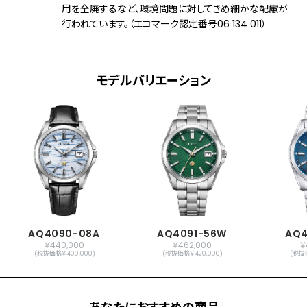
用を全廃するなど、環境問題に対してきめ細かな配慮が
文字板部品：一部再生素材
行われています。（エコマーク認定番号06 134 011）
夜光(針＋インデックス)
機能
充電量表示機能
充電警告機能
モデルバリエーション
過充電防止機能
パワーセーブ機能
フル充電時約1.5年可動(パワーセーブ作動
時)
パーペチュアルカレンダー
日付表示
日付早修正機能
0時ジャストカレンダー更新機能
時差設定機能
パーフェックス(JIS1種耐磁、衝撃検知機
AQ4090-08A
AQ4091-56W
AQ4
￥440,000
￥462,000
￥
能、針自動補正機能)
(税抜価格￥400,000)
(税抜価格￥420,000)
(税抜
原産国
日本製