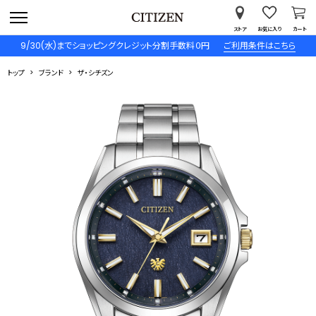
ストア
お気に入り
カート
9/30(水)までショッピングクレジット分割手数料０円
ご利用条件はこちら
トップ
ブランド
ザ・シチズン