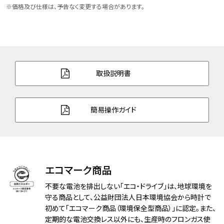
ケース表面処理
デュラテクトプラチナ(ライトシルバー色)
※価格及び仕様は、予告なく変更する場合があります。
バンド素材・タイプ
スーパーチタニウム
三ツ折れプッシュタイプ
バンド幅
20.0mm
取扱説明書
バンド調整可能サイ
132～204mm
ズ
簡易操作ガイド
ガラス
デュアル球面サファイアガラス（クラリティ・
コーティング）
防水性能
10気圧防水
エコマーク商品
アレルギーレベル
耐ニッケルアレルギー
不要な電池を排出しない「エコ・ドライブ」は、地球環境を
守る商品として、公益財団法人日本環境協会から時計で
耐磁性能
１種耐磁
初めて「エコマーク商品（環境保全型商品）」に認定。また、
定期的な電池交換レス以外にも、生産時のフロンガス使
デザイン特徴
藍染和紙文字板