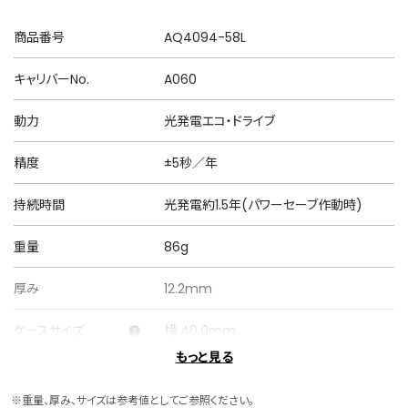
商品番号
AQ4094-58L
キャリバーNo.
A060
動力
光発電エコ・ドライブ
精度
±5秒／年
持続時間
光発電約1.5年(パワーセーブ作動時)
重量
86g
厚み
12.2mm
ケースサイズ
横 40.0mm
もっと見る
ケース素材
スーパーチタニウム
※重量、厚み、サイズは参考値としてご参照ください。