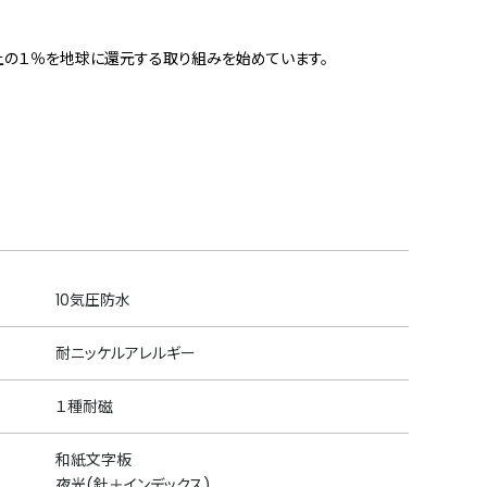
上の１％を地球に還元する取り組みを始めています。
10気圧防水
耐ニッケルアレルギー
１種耐磁
和紙文字板
夜光(針＋インデックス)