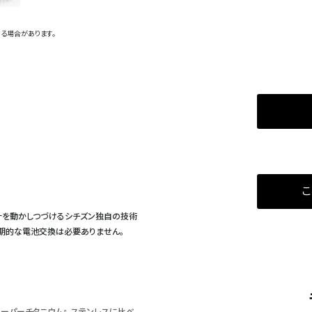
る場合があります。
こ
計を動かしつづけるシチズン独自の技術
定期的な電池交換は必要ありません。
ーパーチタニウム』。ステンレスに比べ