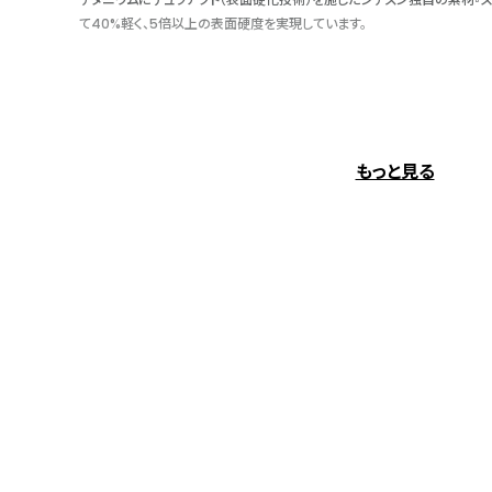
て40%軽く、5倍以上の表面硬度を実現しています。
反射を抑えて、文字板を見やすく
光の透過率を高めて、光の反射を抑えることで文字板を見やすくするガラス
もっと見る
ィング』。公園やビーチなど陽の当たる場所でも、まるでガラスが存在して
取ることができます。
衝撃にも磁気にも強い、ズレない時計
「JIS1種耐磁」「衝撃検知機能」「針自動補正機能」、3つの機能を一体化さ
衝撃によって腕時計の針がズレるのを防ぎます。