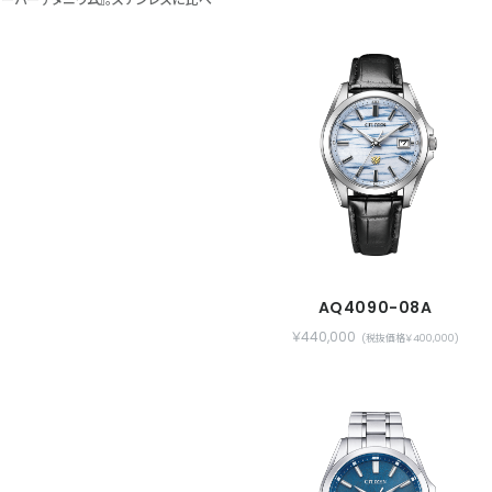
のコーティング技術『クラリティ・コーテ
いないかのように、時刻をはっきりと読み
AQ4090-08A
せた独自技術『パーフェックス』が、磁気や
￥440,000
(税抜価格￥400,000)