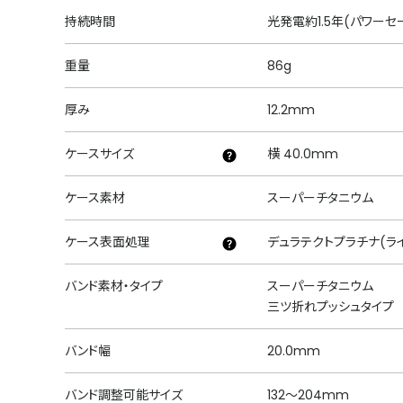
持続時間
光発電約1.5年(パワーセ
重量
86g
厚み
12.2mm
ケースサイズ
横 40.0mm
ケース素材
スーパーチタニウム
ケース表面処理
デュラテクトプラチナ(ラ
バンド素材・タイプ
スーパーチタニウム
三ツ折れプッシュタイプ
バンド幅
20.0mm
バンド調整可能サイズ
132～204mm