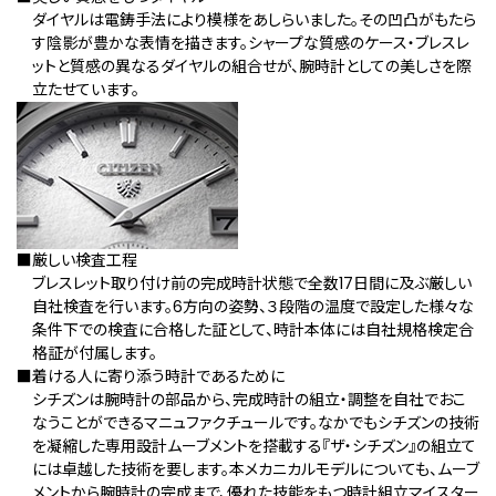
ダイヤルは電鋳手法により模様をあしらいました。その凹凸がもたら
す陰影が豊かな表情を描きます。シャープな質感のケース・ブレスレ
ットと質感の異なるダイヤルの組合せが、腕時計としての美しさを際
立たせています。
■厳しい検査工程
ブレスレット取り付け前の完成時計状態で全数17日間に及ぶ厳しい
自社検査を行います。6方向の姿勢、３段階の温度で設定した様々な
条件下での検査に合格した証として、時計本体には自社規格検定合
格証が付属します。
■着ける人に寄り添う時計であるために
シチズンは腕時計の部品から、完成時計の組立・調整を自社でおこ
なうことができるマニュファクチュールです。なかでもシチズンの技術
を凝縮した専用設計ムーブメントを搭載する『ザ・シチズン』の組立て
には卓越した技術を要します。本メカニカルモデルについても、ムーブ
メントから腕時計の完成まで、優れた技能をもつ時計組立マイスター