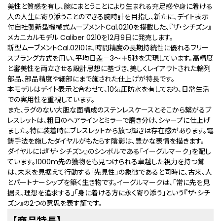
美性と質感を有し、腕にまとうことにより生まれる充足感や身に着ける
人の人生に寄り添うことのできる腕時計を目指し、新たに、デイト表示
付自社製新型機械式ムーブメントCal.0210を搭載した、『ザ・シチズン』
メカニカルモデル Caliber 0210を12月9日に発売します。
新型ムーブメントCal.0210は、時間精度の長期持続性に優れるフリー
スプラング方式を用い、平均日差－3～＋5秒を実現しています。高精度
と審美性を両立させる設計思想に基づき、美しくレイアウトされた輪列
部品、部品精度や細部にまで施された仕上げが特長です。
本モデルはデイト表示と合わせて、10気圧防水を有しており、日常生活
での実用性を重視しています。
また、ラグのない大胆な面構成のステンレスケースとそこから繋がるブ
レスレットは、粗目のヘアラインとミラーで磨き分け、シャープに仕上げ
ました。特に装着時にブレスレットから放つ輝きは存在感があります。電
鋳手法を施したダイヤルがもたらす陰影は、豊かな表情を描きます。
ダイヤルには『ザ・シチズン』のシンボルである「イーグルマーク」を配し
ています。1000m先の獲物をも見つけられる卓越した視力を持つ鷲
は、未来を見据えて行動する「先見性」の象徴であると同時に、古来、人
とパートナーシップを築く生き物です。イーグルマークは、「常に先を見
据え、理想を追求する」「身に着ける方に永く寄り添う」という『ザ・シチ
ズン』の2つの意思を表す証です。