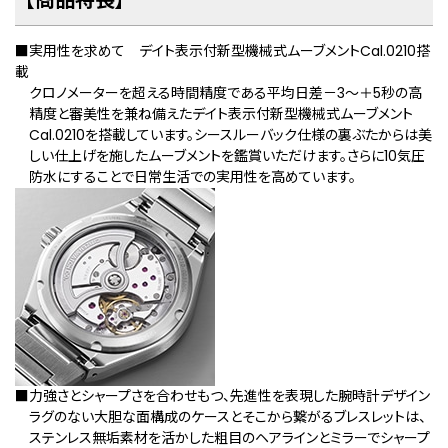
【商品特長】
■実用性を求めて デイト表示付新型機械式ムーブメントCal.0210搭
載
クロノメーターを超える時間精度である平均日差－3～＋5秒の高
精度と審美性を兼ね備えたデイト表示付新型機械式ムーブメント
Cal.0210を搭載しています。シースルーバック仕様の裏ぶたからは美
しい仕上げを施したムーブメントを鑑賞いただけます。さらに10気圧
防水にすることで日常生活での実用性を高めています。
■力強さとシャープさを合わせもつ、先進性を表現した腕時計デザイン
ラグのない大胆な面構成のケースとそこから繋がるブレスレットは、
ステンレス無垢素材を活かした粗目のヘアラインとミラーでシャープ