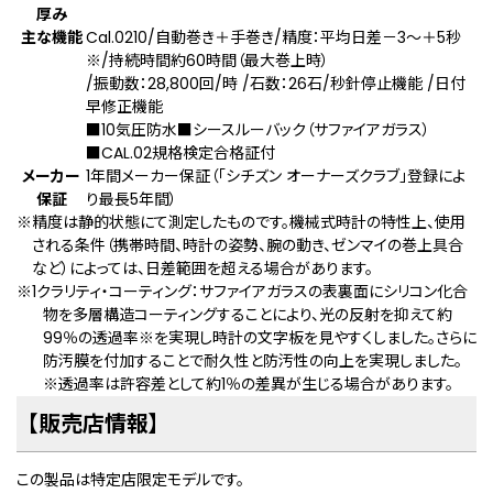
厚み
主な機能
Cal.0210/自動巻き＋手巻き/精度：平均日差－3～＋5秒
※
/持続時間約60時間（最大巻上時）
/振動数：28,800回/時 /石数：26石/秒針停止機能 /日付
早修正機能
■10気圧防水■シースルーバック（サファイアガラス）
■CAL.02規格検定合格証付
メーカー
1年間メーカー保証（「シチズン オーナーズクラブ」登録によ
保証
り最長5年間）
※精度は静的状態にて測定したものです。機械式時計の特性上、使用
される条件（携帯時間、時計の姿勢、腕の動き、ゼンマイの巻上具合
など）によっては、日差範囲を超える場合があります。
※1クラリティ・コーティング：サファイアガラスの表裏面にシリコン化合
物を多層構造コーティングすることにより、光の反射を抑えて約
99％の透過率※を実現し時計の文字板を見やすくしました。さらに
防汚膜を付加することで耐久性と防汚性の向上を実現しました。
※透過率は許容差として約1％の差異が生じる場合があります。
【販売店情報】
この製品は特定店限定モデルです。