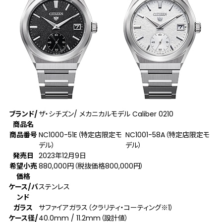
ブランド/
ザ・シチズン/ メカニカルモデル Caliber 0210
商品名
商品番号
NC1000-51E（特定店限定モ
NC1001-58A（特定店限定モ
デル）
デル）
発売日
2023年12月9日
希望小売
880,000円（税抜価格800,000円）
価格
ケース/バ
ステンレス
ンド
ガラス
サファイアガラス（クラリティ・コーティング
※1
）
ケース径/
40.0mm / 11.2mm（設計値）