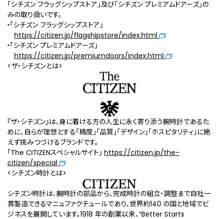
「シチズン フラッグシップストア」及び「シチズン プレミアムドアーズ」の
みの取り扱いです。
‣「シチズン フラッグシップストア」
https://citizen.jp/flagshipstore/index.html
‣「シチズン プレミアムドアーズ」
https://citizen.jp/premiumdoors/index.html
<ザ・シチズンとは>
『ザ・シチズン』は、身に着ける方の人生に永く寄り添う腕時計であるた
めに、自らが理想とする「精度」「品質」「デザイン」「ホスピタリティ」に絶
えず挑みつづけるブランドです。
「The CITIZENスペシャルサイト」
https://citizen.jp/the-
citizen/special
<シチズン時計とは>
シチズン時計は、腕時計の部品から、完成時計の組立・調整まで自社一
貫製造できるマニュファクチュールであり、世界約140 の国と地域でビ
ジネスを展開しています。1918 年の創業以来、“Better Starts