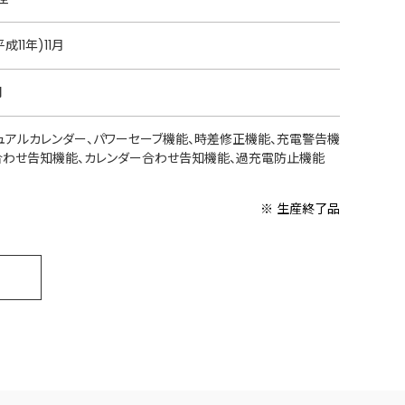
平成11年)11月
円
ュアルカレンダー、パワーセーブ機能、時差修正機能、充電警告機
合わせ告知機能、カレンダー合わせ告知機能、過充電防止機能
※ 生産終了品