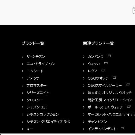
ブランド一覧
関連ブランド一覧
ザ・シチズン
カンパノラ
エコ・ドライブ ワン
ウィッカ
エクシード
レグノ
アテッサ
Q&Qウオッチ
プロマスター
Q&Qスマイルソーラー
シリーズエイト
法人向けオリジナルウオッチ
クロスシー
時計工房 マイクリエーション
シチズン エル
ポール・スミス ウォッチ
シチズンコレクション
マーガレット・ハウエル アイデ
シチズン クリエイティブ ラボ
チャンピオン
キー
インディペンデント