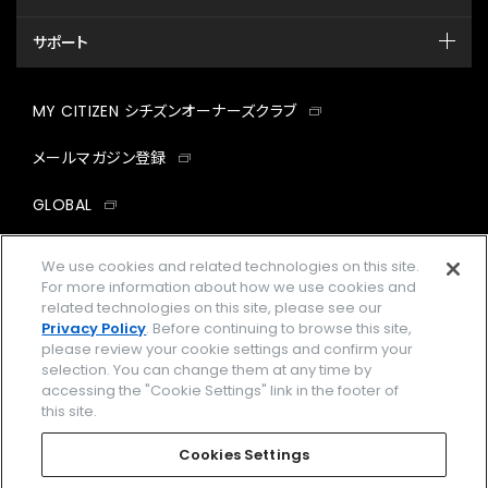
サポート
MY CITIZEN シチズンオーナーズクラブ
メールマガジン登録
GLOBAL
facebook
instagram
twitter
yout
We use cookies and related technologies on this site.
For more information about how we use cookies and
related technologies on this site, please see our
Privacy Policy
. Before continuing to browse this site,
please review your cookie settings and confirm your
企業情報
ご利用規約
selection. You can change them at any time by
accessing the "Cookie Settings" link in the footer of
プライバシーポリシー
Cookies Settings
this site.
特定商取引法に基づく表示
Cookies Settings
Amazon PayはAmazon.com, Inc.またはその関連会社の商標です。