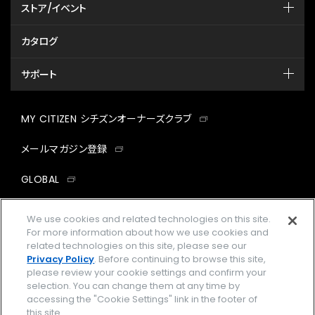
ストア/イベント
カタログ
サポート
MY CITIZEN シチズンオーナーズクラブ
メールマガジン登録
GLOBAL
facebook
instagram
twitter
yout
We use cookies and related technologies on this site.
For more information about how we use cookies and
related technologies on this site, please see our
Privacy Policy
. Before continuing to browse this site,
please review your cookie settings and confirm your
企業情報
ご利用規約
selection. You can change them at any time by
accessing the "Cookie Settings" link in the footer of
プライバシーポリシー
Cookies Settings
this site.