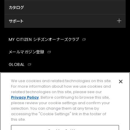
カタログ
サポート
MY CITIZEN シチズンオーナーズクラブ
メールマガジン登録
GLOBAL
facebook
instagram
twitter
yout
We use cookies and related technologies on this site.
For more information about how we use cookies and
related technologies on this site, please see our
Privacy Policy
. Before continuing to browse this site,
please review your cookie settings and confirm your
企業情報
ご利用規約
selection. You can change them at any time by
accessing the "Cookie Settings" link in the footer of
プライバシーポリシー
Cookies Settings
this site.
特定商取引法に基づく表示