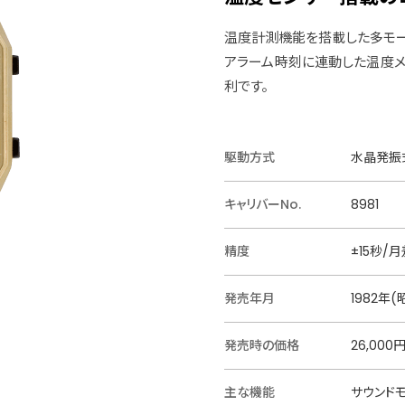
温度計測機能を搭載した多モー
アラーム時刻に連動した温度
利です。
駆動方式
水晶発振式
キャリバーNo.
8981
精度
±15秒/月
発売年月
1982年(
発売時の価格
26,000
主な機能
サウンド