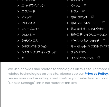
エコ・ドライブ ワン
ウィッカ
エクシード
レグノ
アテッサ
Q&Qウオッチ
プロマスター
Q&Qスマイルソーラー
シリーズエイト
法人向けオリジナルウオッチ
クロスシー
時計工房 マイクリエーション
シチズン エル
ポール・スミス ウォッチ
シチズンコレクション
マーガレット・ハウエル アイデ
シチズン クリエイティブ ラボ
チャンピオン
キー
インディペンデント
FTS（カスタマイズ腕時計）
We use cookies and related technologies on this site. For mor
related technologies on this site, please see our
Privacy Policy
review your cookie settings and confirm your selection. You ca
"Cookie Settings" link in the footer of this site.
Amazon PayはAmazon.com, Inc.またはその関連会社の商標です。楽天ペイは