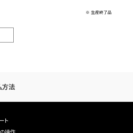
※ 生産終了品
払方法
ート
の操作