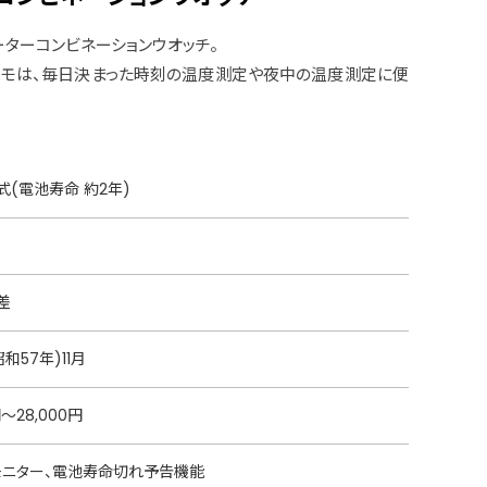
ターコンビネーションウオッチ。
メモは、毎日決まった時刻の温度測定や夜中の温度測定に便
(電池寿命 約2年)
差
昭和57年)11月
円〜28,000円
モニター、電池寿命切れ予告機能