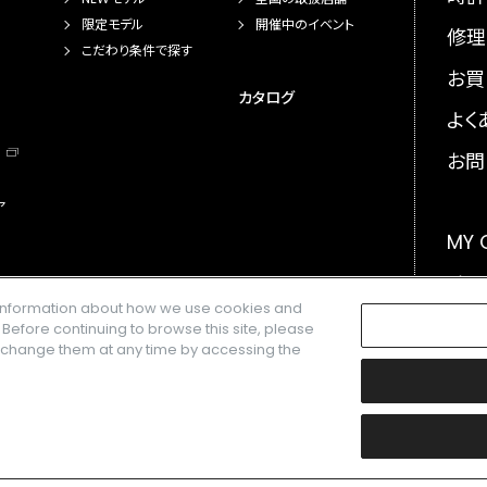
限定モデル
開催中のイベント
修理
こだわり条件で探す
お買
カタログ
よく
お問
ア
MY
メー
e information about how we use cookies and
GLO
. Before continuing to browse this site, please
n change them at any time by accessing the
楽天株式会社の登録商標です。