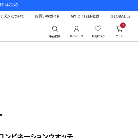
条件はこちら
シチズンについて
お買い物ガイド
MY CITIZENとは
GLOBAL
0
製品検索
マイページ
お気に入り
カート
ー
コンビネーションウオッチ