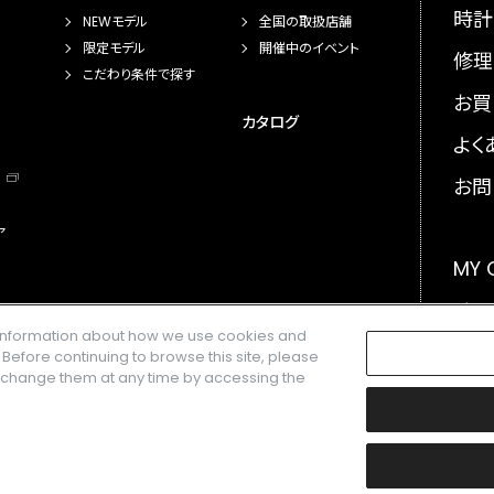
時計
NEWモデル
全国の取扱店舗
限定モデル
開催中のイベント
修理
こだわり条件で探す
お買
カタログ
よく
お問
ア
MY
メー
e information about how we use cookies and
GLO
. Before continuing to browse this site, please
n change them at any time by accessing the
楽天株式会社の登録商標です。