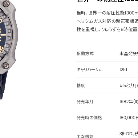
当時、世界一の耐圧性能1300
ヘリウムガス対応の超気密構造
性を重視し、りゅうずを9時位
駆動方式
水晶発振式
キャリバーNo.
1251
精度
±15秒/月
発売年月
1982年(
発売時の価格
180,000
3針DD
主な機能