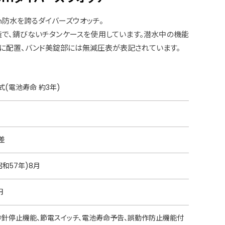
m防水を誇るダイバーズウオッチ。
で、錆びないチタンケースを使用しています。潜水中の機能
置に配置、バンド美錠部には無減圧表が表記されています。
(電池寿命 約3年)
差
昭和57年)8月
円
、秒針停止機能、節電スイッチ、電池寿命予告、誤動作防止機能付