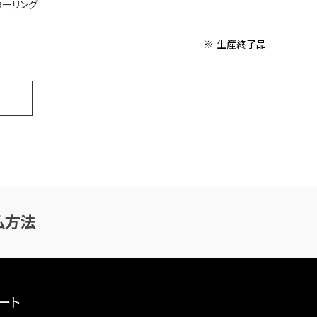
ターリング
※ 生産終了品
払方法
ート