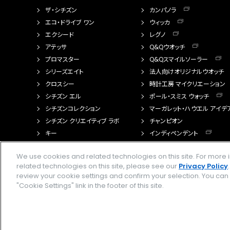
ザ・シチズン
カンパノラ
エコ・ドライブ ワン
ウィッカ
エクシード
レグノ
アテッサ
Q&Qウオッチ
プロマスター
Q&Qスマイルソーラー
シリーズエイト
法人向けオリジナルウオッチ
クロスシー
時計工房 マイクリエーション
シチズン エル
ポール・スミス ウォッチ
シチズンコレクション
マーガレット・ハウエル アイデ
シチズン クリエイティブ ラボ
チャンピオン
キー
インディペンデント
FTS（カスタマイズ腕時計）
We use cookies and related technologies on this site. For mor
related technologies on this site, please see our
Privacy Policy
review your cookie settings and confirm your selection. You ca
"Cookie Settings" link in the footer of this site.
Amazon PayはAmazon.com, Inc.またはその関連会社の商標です。楽天ペイは