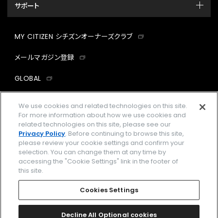
サポート
MY CITIZEN シチズンオーナーズクラブ
メールマガジン登録
GLOBAL
facebook
instagram
twitter
yout
We use cookies and related technologies on this site.
For more information about how we use cookies and
related technologies on this site, please see our
Privacy Policy
. Before continuing to browse this site,
please review your cookie settings and confirm your
企業情報
ご利用規約
selection. You can change them at any time by
accessing the "Cookie Settings" link in the footer of
プライバシーポリシー
Cookies Settings
this site.
特定商取引法に基づく表示
Cookies Settings
Amazon PayはAmazon.com, Inc.またはその関連会社の商標です。
楽天ペイは楽天株式会社の登録商標です。
Decline All Optional cookies