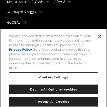
MY CITIZEN シチズンオーナーズクラブ
メールマガジン登録
GLOBAL
facebook
instagram
twitter
yout
We use cookies and related technologies on this site.
For more information about how we use cookies and
related technologies on this site, please see our
Privacy Policy
. Before continuing to browse this site,
please review your cookie settings and confirm your
企業情報
ご利用規約
selection. You can change them at any time by
accessing the "Cookie Settings" link in the footer of
プライバシーポリシー
Cookies Settings
this site.
特定商取引法に基づく表示
Cookies Settings
Amazon PayはAmazon.com, Inc.またはその関連会社の商標です。
楽天ペイは楽天株式会社の登録商標です。
Decline All Optional cookies
©
2026 CITIZEN WATCH CO., LTD.
Accept All Cookies