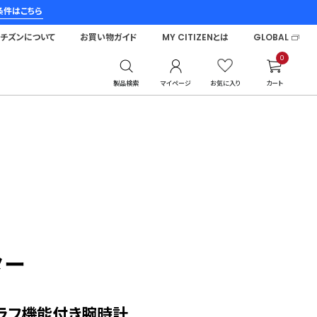
条件はこちら
シチズンについて
お買い物ガイド
MY CITIZENとは
GLOBAL
0
製品検索
マイページ
お気に入り
カート
ター
ラフ機能付き腕時計