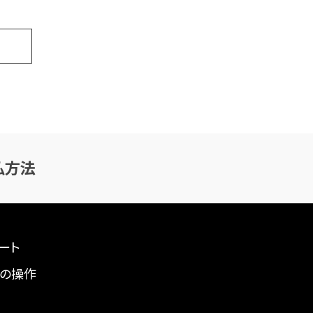
払方法
ート
の操作