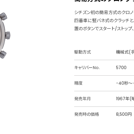
シチズン初の簡易方式のクロノ
四番車に竪バネ式のクラッチと
置のボタンでスタート/ストップ
駆動方式
機械式(手
キャリバーNo.
5700
精度
−40秒〜
発売年月
1967年(
発売時の価格
8,500円