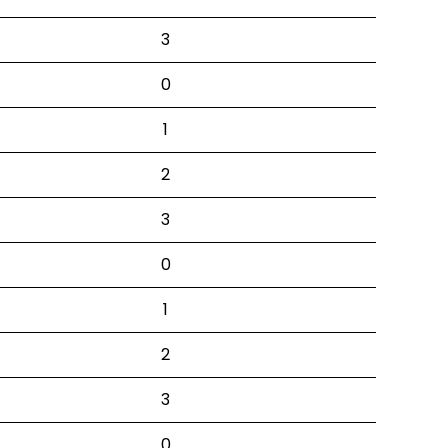
3
0
1
2
3
0
1
2
3
0