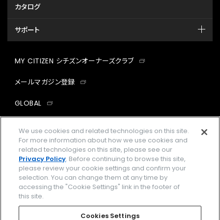
カタログ
サポート
MY CITIZEN シチズンオーナーズクラブ
メールマガジン登録
GLOBAL
facebook
instagram
twitter
yout
We use cookies and related technologies on this site.
For more information about how we use cookies and
related technologies on this site, please see our
Privacy Policy
. Before continuing to browse this site,
please review your cookie settings and confirm your
企業情報
ご利用規約
selection. You can change them at any time by
accessing the "Cookie Settings" link in the footer of
プライバシーポリシー
Cookies Settings
this site.
特定商取引法に基づく表示
Cookies Settings