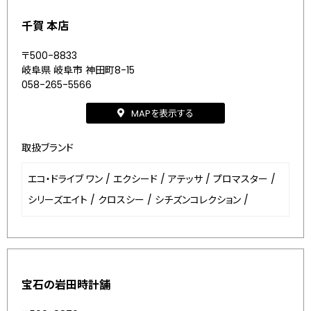
千賀 本店
〒500-8833
岐阜県 岐阜市 神田町8-15
058-265-5566
MAPを表示する
取扱ブランド
エコ・ドライブ ワン
/
エクシード
/
アテッサ
/
プロマスター
/
シリーズエイト
/
クロスシー
/
シチズンコレクション
/
宝石の岩田時計舗