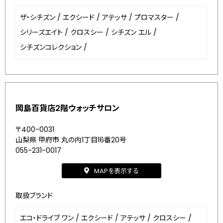
ザ・シチズン
/
エクシード
/
アテッサ
/
プロマスター
/
シリーズエイト
/
クロスシー
/
シチズン エル
/
シチズンコレクション
/
岡島百貨店2階ウォッチサロン
〒400-0031
山梨県 甲府市 丸の内1丁目16番20号
055-231-0017
MAPを表示する
取扱ブランド
エコ・ドライブ ワン
/
エクシード
/
アテッサ
/
クロスシー
/