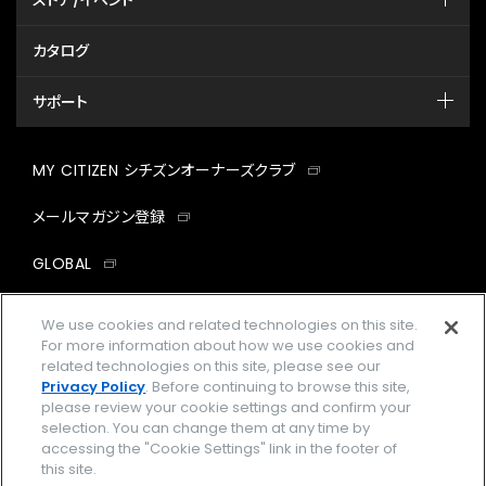
ストア/イベント
カタログ
サポート
MY CITIZEN シチズンオーナーズクラブ
メールマガジン登録
GLOBAL
facebook
instagram
twitter
yout
We use cookies and related technologies on this site.
For more information about how we use cookies and
related technologies on this site, please see our
Privacy Policy
. Before continuing to browse this site,
please review your cookie settings and confirm your
企業情報
ご利用規約
selection. You can change them at any time by
accessing the "Cookie Settings" link in the footer of
プライバシーポリシー
Cookies Settings
this site.