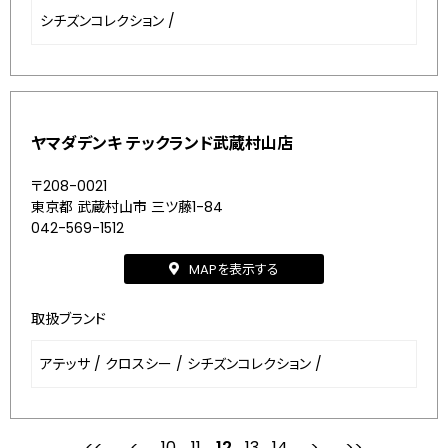
シチズンコレクション
/
ヤマダデンキ テックランド武蔵村山店
〒208-0021
東京都 武蔵村山市 三ツ藤1-84
042-569-1512
MAPを表示する
取扱ブランド
アテッサ
/
クロスシー
/
シチズンコレクション
/
10
11
最初
12
前
13
14
次