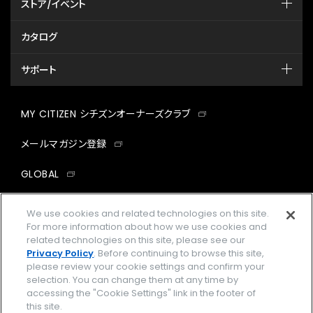
ストア/イベント
カタログ
サポート
MY CITIZEN シチズンオーナーズクラブ
メールマガジン登録
GLOBAL
facebook
instagram
twitter
yout
We use cookies and related technologies on this site.
For more information about how we use cookies and
related technologies on this site, please see our
Privacy Policy
. Before continuing to browse this site,
please review your cookie settings and confirm your
企業情報
ご利用規約
selection. You can change them at any time by
accessing the "Cookie Settings" link in the footer of
プライバシーポリシー
Cookies Settings
this site.