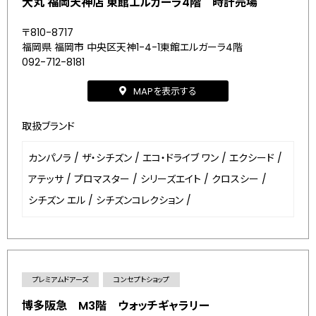
大丸 福岡天神店 東館エルガーラ4階 時計売場
〒810-8717
福岡県 福岡市 中央区天神1-4-1東館エルガーラ4階
092-712-8181
MAPを表示する
取扱ブランド
カンパノラ
/
ザ・シチズン
/
エコ・ドライブ ワン
/
エクシード
/
アテッサ
/
プロマスター
/
シリーズエイト
/
クロスシー
/
シチズン エル
/
シチズンコレクション
/
プレミアムドアーズ
コンセプトショップ
博多阪急 M3階 ウォッチギャラリー