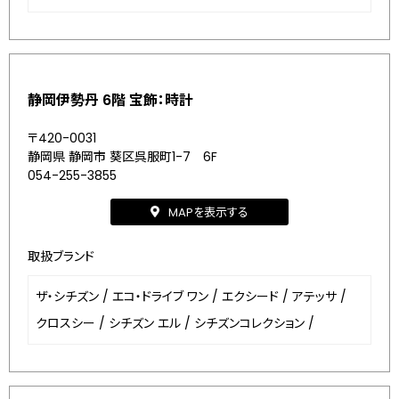
静岡伊勢丹 6階 宝飾：時計
〒420-0031
静岡県 静岡市 葵区呉服町1-7 6F
054-255-3855
MAPを表示する
取扱ブランド
ザ・シチズン
/
エコ・ドライブ ワン
/
エクシード
/
アテッサ
/
クロスシー
/
シチズン エル
/
シチズンコレクション
/