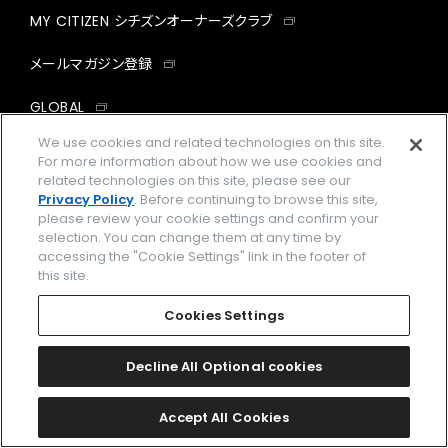
MY CITIZEN シチズンオーナーズクラブ
メールマガジン登録
GLOBAL
We use cookies and related technologies on this site.
facebook
instagram
twitter
yout
For more information about how we use cookies and
related technologies on this site, please see our
Privacy Policy
. Before continuing to browse this site,
please review your cookie settings and confirm your
selection. You can change them at any time by
企業情報
ご利用規約
accessing the "Cookie Settings" link in the footer of
this site.
プライバシーポリシー
Cookies Settings
Cookies Settings
特定商取引法に基づく表示
Amazon PayはAmazon.com, Inc.またはその関連会社の商標です。
Decline All Optional cookies
楽天ペイは楽天株式会社の登録商標です。
Accept All Cookies
©
2026 CITIZEN WATCH CO., LTD.