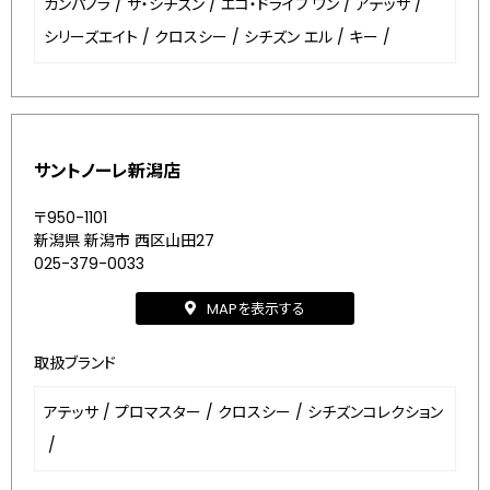
カンパノラ
/
ザ・シチズン
/
エコ・ドライブ ワン
/
アテッサ
/
シリーズエイト
/
クロスシー
/
シチズン エル
/
キー
/
サントノーレ新潟店
〒950-1101
新潟県 新潟市 西区山田27
025-379-0033
MAPを表示する
取扱ブランド
アテッサ
/
プロマスター
/
クロスシー
/
シチズンコレクション
/