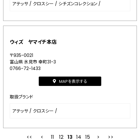
アテッサ
/
クロスシー
/
シチズンコレクション
/
ウィズ ヤマイチ本店
〒935-0021
富山県 氷見市 幸町31-3
0766-72-1433
MAPを表示する
取扱ブランド
アテッサ
/
クロスシー
/
11
12
最初
13
前
14
15
次