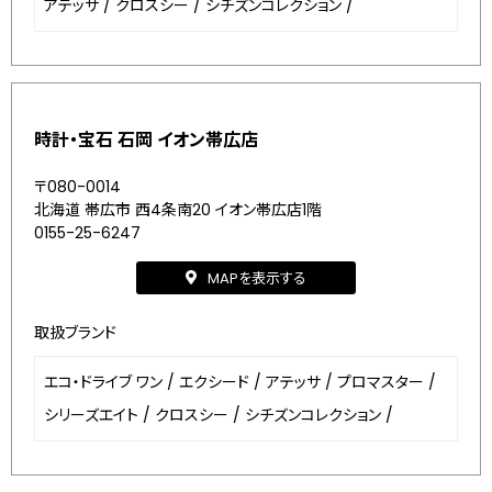
アテッサ
/
クロスシー
/
シチズンコレクション
/
時計・宝石 石岡 イオン帯広店
〒080-0014
北海道 帯広市 西4条南20 イオン帯広店1階
0155-25-6247
MAPを表示する
取扱ブランド
エコ・ドライブ ワン
/
エクシード
/
アテッサ
/
プロマスター
/
シリーズエイト
/
クロスシー
/
シチズンコレクション
/