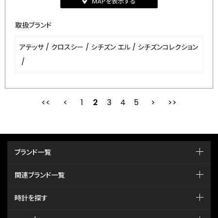
MAPを表示する
取扱ブランド
アテッサ
/
クロスシー
/
シチズン エル
/
シチズンコレクション
/
1
2
最初
3
前
4
5
次
ブランド一覧
関連ブランド一覧
時計を探す