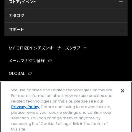
ストア/イベント
カタログ
サポート
MY CITIZEN シチズンオーナーズクラブ
メールマガジン登録
GLOBAL
facebook
instagram
twitter
yout
We use cookies and related technologies on this site.
For more information about how we use cookies and
related technologies on this site, please see our
Privacy Policy
. Before continuing to browse this site,
please review your cookie settings and confirm your
企業情報
ご利用規約
selection. You can change them at any time by
accessing the "Cookie Settings" link in the footer of
プライバシーポリシー
Cookies Settings
this site.