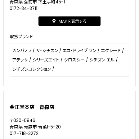
青森県 弘前市 下土手町45-1
0172-34-3711
MAPを表示する
取扱ブランド
カンパノラ
/
ザ・シチズン
/
エコ・ドライブ ワン
/
エクシード
/
アテッサ
/
シリーズエイト
/
クロスシー
/
シチズン エル
/
シチズンコレクション
/
金正堂本店 青森店
〒030-0846
青森県 青森市 青葉1-5-20
017-718-3272