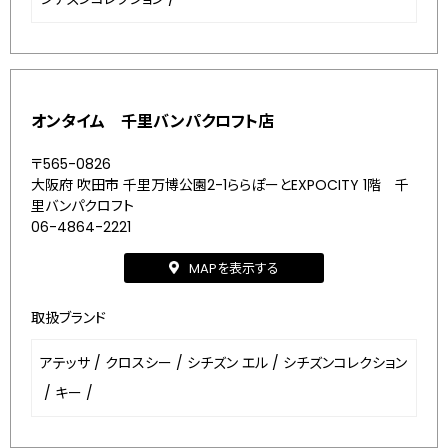
オンタイム 千里バンパクロフト店
〒565-0826
大阪府 吹田市 千里万博公園2-1ららぽーとEXPOCITY 1階 千
里バンパクロフト
06-4864-2221
MAPを表示する
取扱ブランド
アテッサ
/
クロスシー
/
シチズン エル
/
シチズンコレクション
/
キー
/