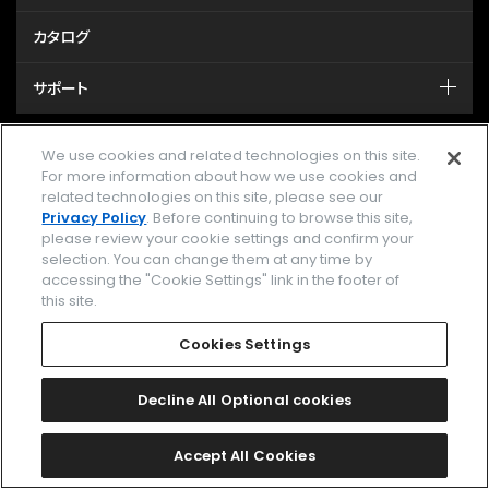
カタログ
サポート
We use cookies and related technologies on this site.
MY CITIZEN シチズンオーナーズクラブ
For more information about how we use cookies and
related technologies on this site, please see our
メールマガジン登録
Privacy Policy
. Before continuing to browse this site,
please review your cookie settings and confirm your
GLOBAL
selection. You can change them at any time by
accessing the "Cookie Settings" link in the footer of
this site.
facebook
instagram
twitter
yout
Cookies Settings
Decline All Optional cookies
企業情報
ご利用規約
プライバシーポリシー
Cookies Settings
Accept All Cookies