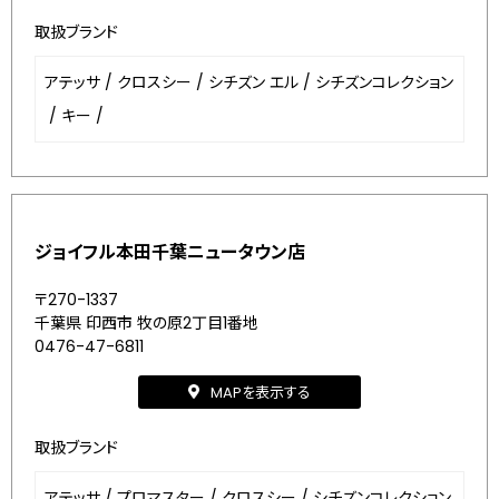
取扱ブランド
アテッサ
/
クロスシー
/
シチズン エル
/
シチズンコレクション
/
キー
/
ジョイフル本田千葉ニュータウン店
〒270-1337
千葉県 印西市 牧の原2丁目1番地
0476-47-6811
MAPを表示する
取扱ブランド
アテッサ
/
プロマスター
/
クロスシー
/
シチズンコレクション