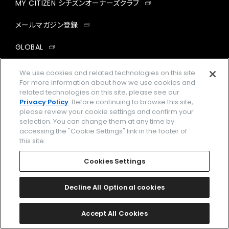
MY CITIZEN シチズンオーナーズクラブ
メールマガジン登録
GLOBAL
We use cookies and related technologies on this site.
facebook
instagram
twitter
yout
For more information about how we use cookies and
related technologies on this site, please see our
Privacy Policy
. Before continuing to browse this site,
please review your cookie settings and confirm your
企業情報
ご利用規約
selection. You can change them at any time by
accessing the "Cookie Settings" link in the footer of
プライバシーポリシー
Cookies Settings
this site.
特定商取引法に基づく表示
Cookies Settings
Amazon PayはAmazon.com, Inc.またはその関連会社の商標です。
楽天ペイは楽天株式会社の登録商標です。
Decline All Optional cookies
Accept All Cookies
©
2026 CITIZEN WATCH CO., LTD.