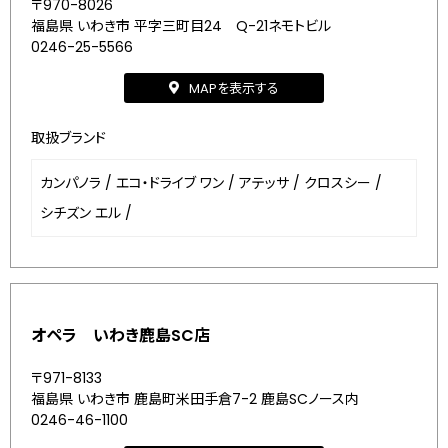
〒970-8026
福島県 いわき市 平字三町目24 Q-21ネモトビル
0246-25-5566
MAPを表示する
取扱ブランド
カンパノラ
/
エコ・ドライブ ワン
/
アテッサ
/
クロスシー
/
シチズン エル
/
オペラ いわき鹿島SC店
〒971-8133
福島県 いわき市 鹿島町米田手倉7-2 鹿島SCノース内
0246-46-1100