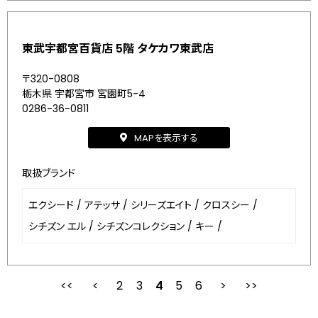
東武宇都宮百貨店 5階 タケカワ東武店
〒320-0808
栃木県 宇都宮市 宮園町5-4
0286-36-0811
MAPを表示する
取扱ブランド
エクシード
/
アテッサ
/
シリーズエイト
/
クロスシー
/
シチズン エル
/
シチズンコレクション
/
キー
/
2
3
最初
4
前
5
6
次