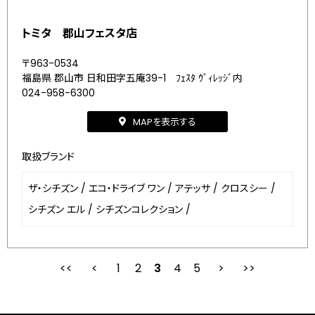
トミタ 郡山フェスタ店
〒963-0534
福島県 郡山市 日和田字五庵39-1 ﾌｪｽﾀ ｳﾞｨﾚｯｼﾞ内
024-958-6300
MAPを表示する
取扱ブランド
ザ・シチズン
/
エコ・ドライブ ワン
/
アテッサ
/
クロスシー
/
シチズン エル
/
シチズンコレクション
/
1
2
最初
3
前
4
5
次