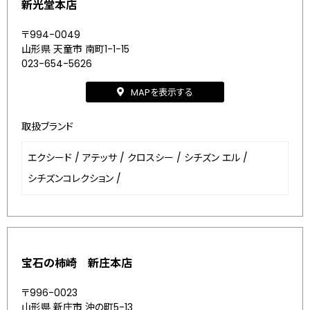
新光堂本店
〒994-0049
山形県 天童市 南町1-1-15
023-654-5626
MAPを表示する
取扱ブランド
エクシード
/
アテッサ
/
クロスシー
/
シチズン エル
/
シチズンコレクション
/
宝石の柿崎 新庄本店
〒996-0023
山形県 新庄市 沖の町5-13