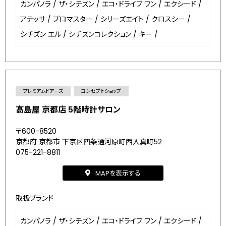
カンパノラ
/
ザ・シチズン
/
エコ・ドライブ ワン
/
エクシード
/
アテッサ
/
プロマスター
/
シリーズエイト
/
クロスシー
/
シチズン エル
/
シチズンコレクション
/
キー
/
プレミアムドアーズ
コンセプトショップ
髙島屋 京都店 5階時計サロン
〒600-8520
京都府 京都市 下京区四条通河原町西入真町52
075-221-8811
MAPを表示する
取扱ブランド
カンパノラ
/
ザ・シチズン
/
エコ・ドライブ ワン
/
エクシード
/