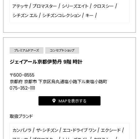
アテッサ
/
プロマスター
/
シリーズエイト
/
クロスシー
/
シチズン エル
/
シチズンコレクション
/
キー
/
プレミアムドアーズ
コンセプトショップ
ジェイアール京都伊勢丹 9階 時計
〒600-8555
京都府 京都市 下京区烏丸通塩小路下ル東塩小路町
075-352-1111
MAPを表示する
取扱ブランド
カンパノラ
/
ザ・シチズン
/
エコ・ドライブ ワン
/
エクシード
/