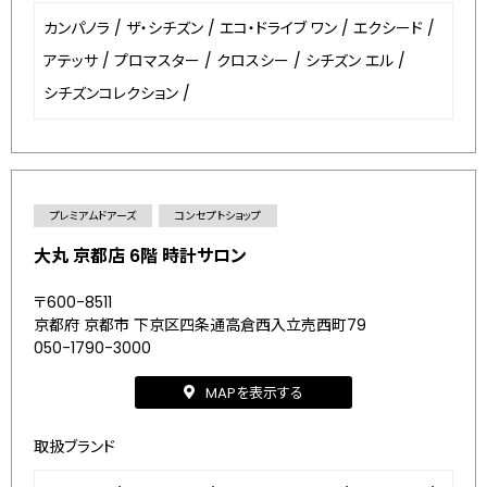
カンパノラ
/
ザ・シチズン
/
エコ・ドライブ ワン
/
エクシード
/
アテッサ
/
プロマスター
/
クロスシー
/
シチズン エル
/
シチズンコレクション
/
プレミアムドアーズ
コンセプトショップ
大丸 京都店 6階 時計サロン
〒600-8511
京都府 京都市 下京区四条通高倉西入立売西町79
050-1790-3000
MAPを表示する
取扱ブランド