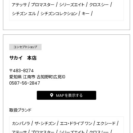
アテッサ
/
プロマスター
/
シリーズエイト
/
クロスシー
/
シチズン エル
/
シチズンコレクション
/
キー
/
コンセプトショップ
サカイ 本店
〒483-8274
愛知県 江南市 古知野町広見10
0587-56-2847
MAPを表示する
取扱ブランド
カンパノラ
/
ザ・シチズン
/
エコ・ドライブ ワン
/
エクシード
/
アテッサ
/
プロマスター
/
シリーズエイト
/
クロスシー
/