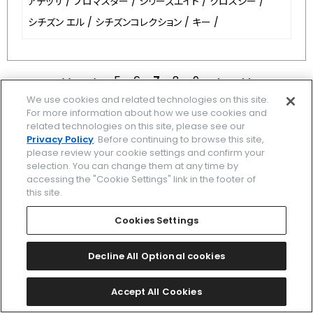
アテッサ
/
プロマスター
/
シリーズエイト
/
クロスシー
/
シチズン エル
/
シチズンコレクション
/
キー
/
5
6
最初
7
前
8
9
次
We use cookies and related technologies on this site.
For more information about how we use cookies and
related technologies on this site, please see our
Privacy Policy
. Before continuing to browse this site,
ブランド一覧
please review your cookie settings and confirm your
selection. You can change them at any time by
accessing the "Cookie Settings" link in the footer of
関連ブランド一覧
this site.
時計を探す
Cookies Settings
ストア/イベント
Decline All Optional cookies
カタログ
Accept All Cookies